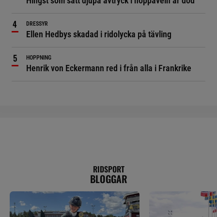
Hingst som satt djupa avtryck i hoppaveln är död
DRESSYR
Ellen Hedbys skadad i ridolycka på tävling
HOPPNING
Henrik von Eckermann red i från alla i Frankrike
RIDSPORT
BLOGGAR