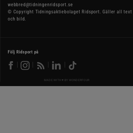
webbred@tidningenridsport.se
© Copyright Tidningsaktiebolaget Ridsport. Gäller all text
och bild.
Följ Ridsport på
MADE WITH ♥ BY
WONDERFOUR