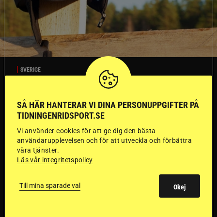
SVERIGE
Dyraste
SÅ HÄR HANTERAR VI DINA PERSONUPPGIFTER PÅ
TIDNINGENRIDSPORT.SE
ridhjälmarna blev
Vi använder cookies för att ge dig den bästa
användarupplevelsen och för att utveckla och förbättra
sämst i test
våra tjänster.
Läs vår integritetspolicy
Försäkringsbolaget
Stort test av ridhjälmar
Folksam har testat 15 ridhjälmar i olika
Till mina sparade val
Okej
prisklasser för att se vilken som är den säkraste.
Det visar sig vara stor skillnad på säkerheten
mellan de olika hjälmarna – och dyrast är inte