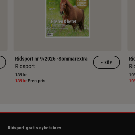
Ridsport nr 9/2026 -Sommarextra
Ri
+
KÖP
Ridsport
Ri
139 kr
109
139 kr
Pren.pris
10
Ridsport gratis nyhetsbrev