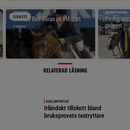
HOPPNING
PONNYPAPPAN
SENAST
E
Snuvade Rolf-Göran på VM-start
Ponnypappan
gnägget
3 timmar
4 timmar
RELATERAD LÄSNING
AVELSNYHETER
Irländskt tillskott bland
bruksprovets testryttare