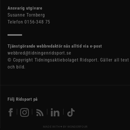
Ansvarig utgivare
Susanne Tornberg
Telefon 0156-348 75
Tjänstgörande webbredaktör nås alltid via e-post
webbred@tidningenridsport.se
© Copyright Tidningsaktiebolaget Ridsport. Gäller all text
och bild.
Följ Ridsport på
MADE WITH ♥ BY
WONDERFOUR