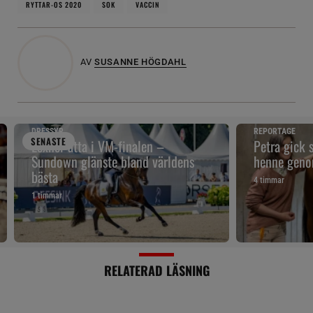
RYTTAR-OS 2020
SOK
VACCIN
AV
SUSANNE HÖGDAHL
DRESSYR
REPORTAGE
SENAST
E
Lexner åtta i VM-finalen –
Petra gick 
Sundown glänste bland världens
henne geno
bästa
4 timmar
1 timmar
RELATERAD LÄSNING