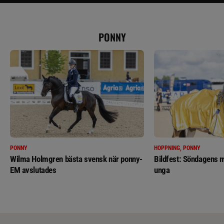
PONNY
PONNY
HOPPNING, PONNY
Wilma Holmgren bästa svensk när ponny-
Bildfest: Söndagens m
EM avslutades
unga