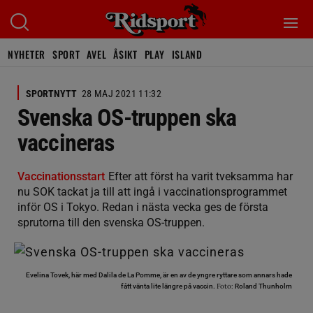
NYHETER
SPORT
AVEL
ÅSIKT
PLAY
ISLAND
SPORTNYTT
28 MAJ 2021 11:32
Svenska OS-truppen ska
vaccineras
Vaccinationsstart
Efter att först ha varit tveksamma har
nu SOK tackat ja till att ingå i vaccinationsprogrammet
inför OS i Tokyo. Redan i nästa vecka ges de första
sprutorna till den svenska OS-truppen.
Evelina Tovek, här med Dalila de La Pomme, är en av de yngre ryttare som annars hade
Foto:
fått vänta lite längre på vaccin.
Roland Thunholm