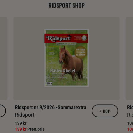
RIDSPORT SHOP
Ridsport nr 9/2026 -Sommarextra
Ri
+
KÖP
Ridsport
Ri
139 kr
109
139 kr
Pren.pris
10