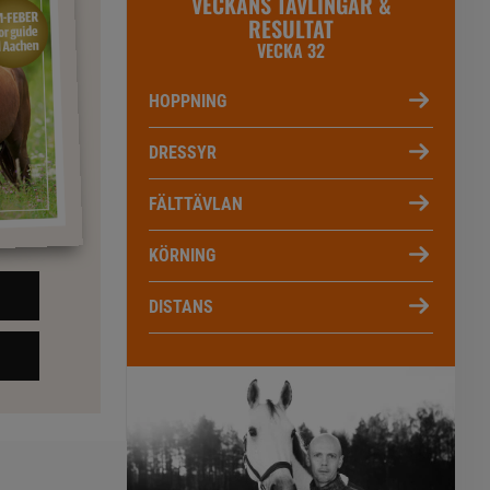
VECKANS TÄVLINGAR &
RESULTAT
VECKA 32
HOPPNING
DRESSYR
FÄLTTÄVLAN
KÖRNING
DISTANS