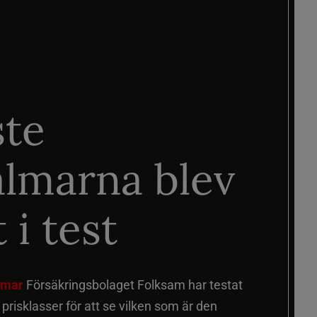
ste
älmarna blev
 i test
älmar
Försäkringsbolaget Folksam har testat
a prisklasser för att se vilken som är den