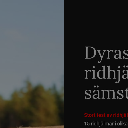
Dyra
ridhj
sämst
Stort test av ridhj
15 ridhjälmar i olik