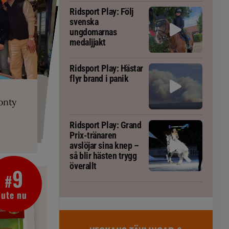
Ridsport Play: Följ
svenska
ungdomarnas
medaljjakt
Ridsport Play: Hästar
flyr brand i panik
PLAY
RT
 Prix-tränaren
 häst blivit
ta om fång
r är allt
gorm
onty
g överallt
Ridsport Play: Grand
Prix-tränaren
avslöjar sina knep –
så blir hästen trygg
överallt
9
#
ute nu