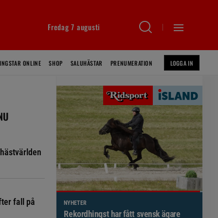
Fredag 7 augusti
INGSTAR ONLINE
SHOP
SALUHÄSTAR
PRENUMERATION
LOGGA IN
 NU
hästvärlden
ter fall på
NYHETER
Brett politiskt stöd för förändringar i