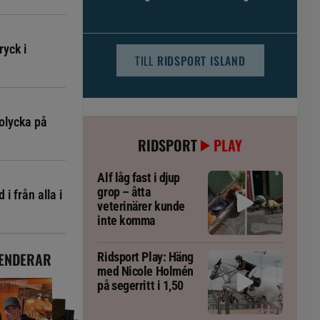
djursjukvården – häst kan omfattas
ryck i
TILL
RIDSPORT ISLAND
olycka på
RIDSPORT
PLAY
Alf låg fast i djup
grop – åtta
i från alla i
veterinärer kunde
inte komma
ENDERAR
Ridsport Play: Häng
med Nicole Holmén
på segerritt i 1,50