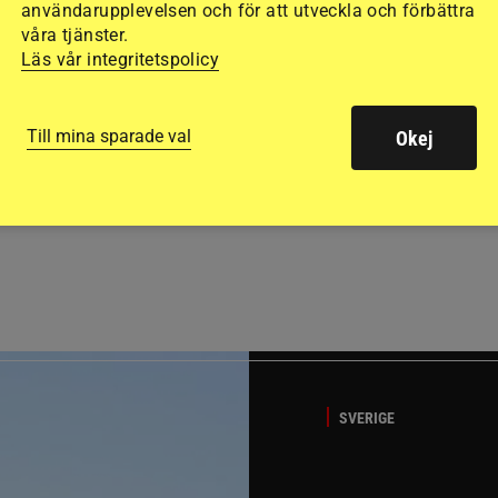
användarupplevelsen och för att utveckla och förbättra
våra tjänster.
Läs vår integritetspolicy
Till mina sparade val
Okej
GÄSTBLOGGEN
ed jubileumsutställning
Så gick det på helgens ut
SVERIGE