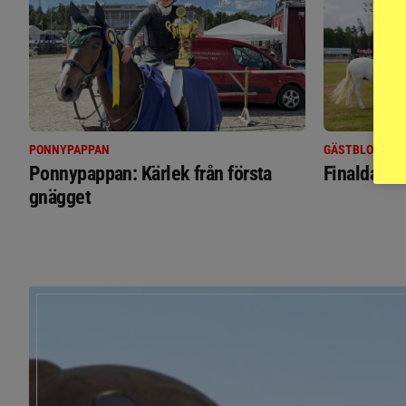
PONNYPAPPAN
GÄSTBLOGGEN
Ponnypappan: Kärlek från första
Finaldag m
gnägget