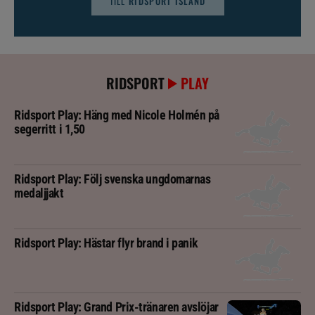
TILL
RIDSPORT ISLAND
RIDSPORT
PLAY
Ridsport Play: Häng med Nicole Holmén på
segerritt i 1,50
Ridsport Play: Följ svenska ungdomarnas
medaljjakt
Ridsport Play: Hästar flyr brand i panik
Ridsport Play: Grand Prix-tränaren avslöjar