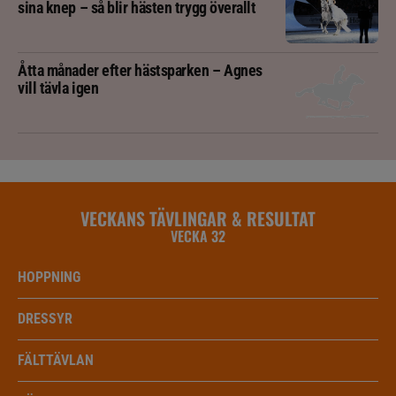
sina knep – så blir hästen trygg överallt
Åtta månader efter hästsparken – Agnes
vill tävla igen
VECKANS TÄVLINGAR & RESULTAT
VECKA 32
HOPPNING
DRESSYR
FÄLTTÄVLAN