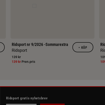
Ridsport nr 9/2026 -Sommarextra
Ri
+
KÖP
Ridsport
Ri
139 kr
109
139 kr
Pren.pris
10
Ridsport gratis nyhetsbrev