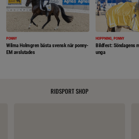
PONNY
HOPPNING, PONNY
Wilma Holmgren bästa svensk när ponny-
Bildfest: Söndagens m
EM avslutades
unga
RIDSPORT SHOP