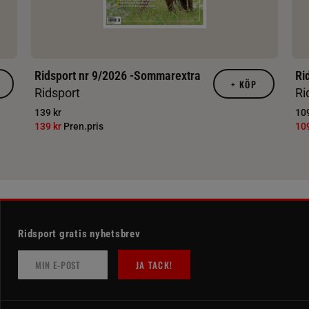
Ridsport nr 9/2026 -Sommarextra
Ri
+
KÖP
Ridsport
Ri
139 kr
109
139 kr
Pren.pris
10
Ridsport gratis nyhetsbrev
JA TACK!