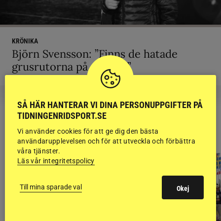
KRÖNIKA
Björn Svensson: ”Finns de hatade
grusrutorna på riktigt?”
SÅ HÄR HANTERAR VI DINA PERSONUPPGIFTER PÅ
TIDNINGENRIDSPORT.SE
RIDSPORT
Vi använder cookies för att ge dig den bästa
BLOGGAR
användarupplevelsen och för att utveckla och förbättra
våra tjänster.
Läs vår integritetspolicy
Till mina sparade val
Okej