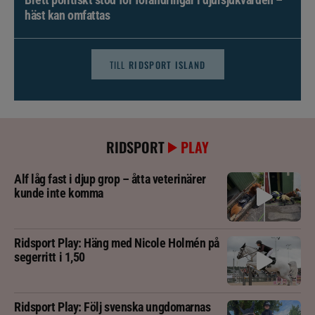
häst kan omfattas
TILL
RIDSPORT ISLAND
RIDSPORT
PLAY
Alf låg fast i djup grop – åtta veterinärer
kunde inte komma
Ridsport Play: Häng med Nicole Holmén på
segerritt i 1,50
Ridsport Play: Följ svenska ungdomarnas