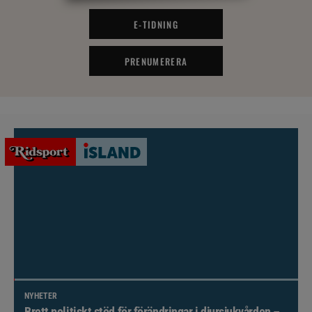
E-TIDNING
PRENUMERERA
NYHETER
Brett politiskt stöd för förändringar i djursjukvården –