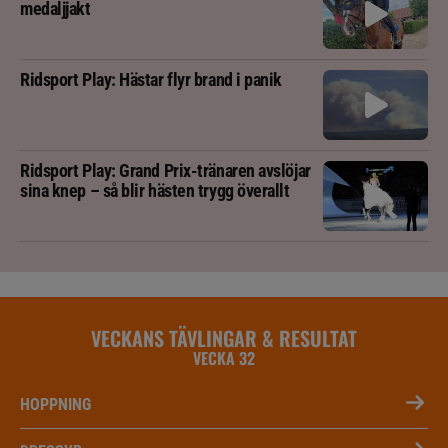
medaljjakt
Ridsport Play: Hästar flyr brand i panik
Ridsport Play: Grand Prix-tränaren avslöjar
sina knep – så blir hästen trygg överallt
VECKANS TÄVLINGAR & RESULTAT
VECKA 32
HOPPNING