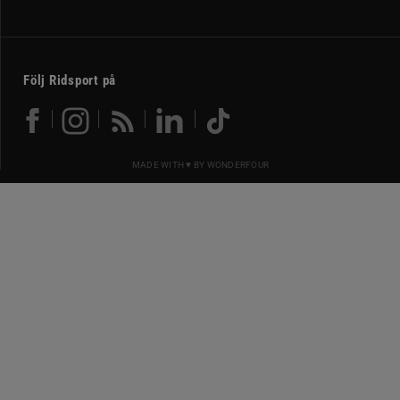
Följ Ridsport på
MADE WITH ♥ BY
WONDERFOUR