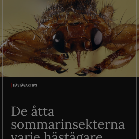
HÄSTÄGARTIPS
De åtta
sommarinsekterna
varje hästägare