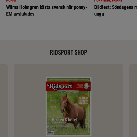
PONNY
HOPPNING, PONNY
Wilma Holmgren bästa svensk när ponny-
Bildfest: Söndagens m
EM avslutades
unga
RIDSPORT SHOP