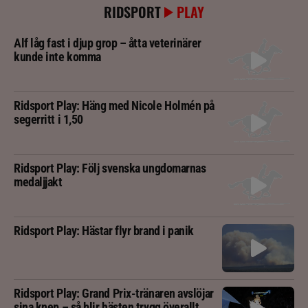
RIDSPORT
PLAY
Alf låg fast i djup grop – åtta veterinärer
kunde inte komma
Ridsport Play: Häng med Nicole Holmén på
segerritt i 1,50
Ridsport Play: Följ svenska ungdomarnas
medaljjakt
Ridsport Play: Hästar flyr brand i panik
Ridsport Play: Grand Prix-tränaren avslöjar
sina knep – så blir hästen trygg överallt