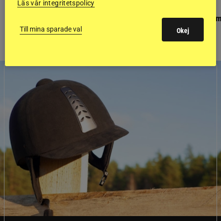
Läs vår integritetspolicy
PONNYPAPPAN
GÄSTBLOGGEN
Ponnypappan: Kärlek från första gnägget
Finaldag med jubileum
Till mina sparade val
Okej