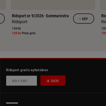
Ridsport nr 9/2026 -Sommarextra
Ri
+
KÖP
Ridsport
Ri
139 kr
109
139 kr
Pren.pris
10
Ridsport gratis nyhetsbrev
JA TACK!