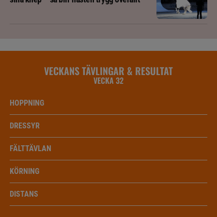
VECKANS TÄVLINGAR & RESULTAT
VECKA 32
HOPPNING
DRESSYR
FÄLTTÄVLAN
KÖRNING
DISTANS