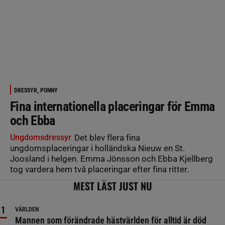
DRESSYR, PONNY
Fina internationella placeringar för Emma
och Ebba
Ungdomsdressyr
Det blev flera fina
ungdomsplaceringar i holländska Nieuw en St.
Joosland i helgen. Emma Jönsson och Ebba Kjellberg
tog vardera hem två placeringar efter fina ritter.
MEST LÄST JUST NU
VÄRLDEN
Mannen som förändrade hästvärlden för alltid är död