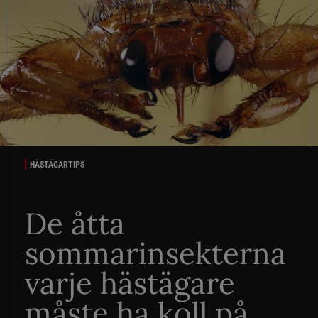
HÄSTÄGARTIPS
De åtta
sommarinsekterna
varje hästägare
måste ha koll på