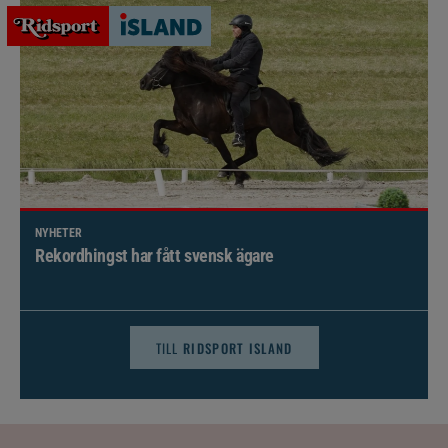
NYHETER
Brett politiskt stöd för förändringar i djursjukvården –
häst kan omfattas
TILL
RIDSPORT ISLAND