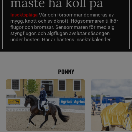
måste ha koll på
Vår och försommar domineras av
Insektsplåga
mygg, knott och svidknott. Högsommaren tillhör
flugor och bromsar. Sensommaren för med sig
styngflugor, och älgflugan avslutar säsongen
under hösten. Här är hästens insektskalender.
PONNY