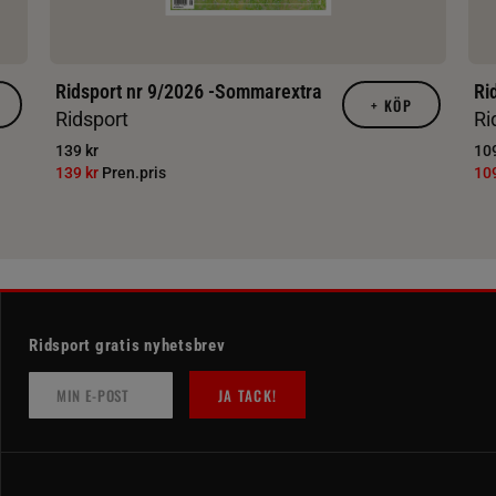
Ridsport nr 9/2026 -Sommarextra
Ri
+
KÖP
Ridsport
Ri
139 kr
109
139 kr
Pren.pris
10
Ridsport gratis nyhetsbrev
JA TACK!