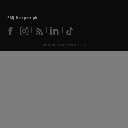
Följ Ridsport på
MADE WITH ♥ BY
WONDERFOUR