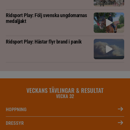
Ridsport Play: Följ svenska ungdomarnas
medaljjakt
Ridsport Play: Hästar flyr brand i panik
VECKANS TÄVLINGAR & RESULTAT
VECKA 32
HOPPNING
DRESSYR