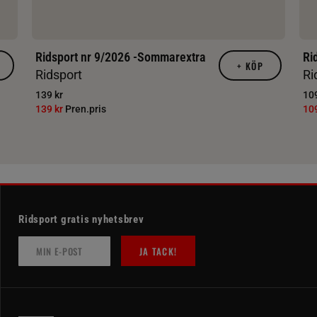
Ridsport nr 9/2026 -Sommarextra
Ri
+
KÖP
Ridsport
Ri
139 kr
109
139 kr
Pren.pris
10
Ridsport gratis nyhetsbrev
JA TACK!