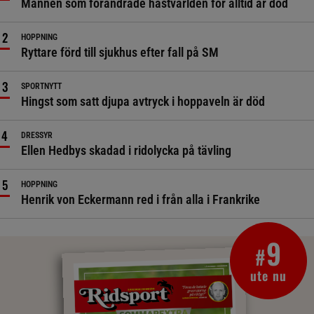
Mannen som förändrade hästvärlden för alltid är död
HOPPNING
Ryttare förd till sjukhus efter fall på SM
SPORTNYTT
Hingst som satt djupa avtryck i hoppaveln är död
DRESSYR
Ellen Hedbys skadad i ridolycka på tävling
HOPPNING
Henrik von Eckermann red i från alla i Frankrike
9
#
ute nu