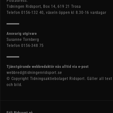
Postadress:
Tidningen Ridsport, Box 14, 619 21 Trosa
Telefon 0156-132 40, växeln öppen kl 8.30-16 vardagar
Ansvarig utgivare
Susanne Tornberg
Telefon 0156-348 75
Tjänstgörande webbredaktör nås alltid via e-post
webbred@tidningenridsport.se
© Copyright Tidningsaktiebolaget Ridsport. Gäller all text
och bild.
Följ Ridsport på