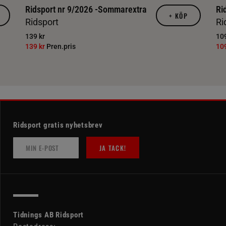
Ridsport nr 9/2026 -Sommarextra
Ri
+
KÖP
Ridsport
Ri
139 kr
109
139 kr
Pren.pris
10
Ridsport gratis nyhetsbrev
JA TACK!
Tidnings AB Ridsport