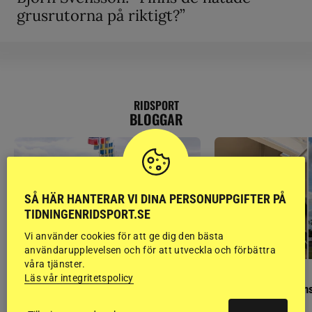
grusrutorna på riktigt?”
RIDSPORT
BLOGGAR
SÅ HÄR HANTERAR VI DINA PERSONUPPGIFTER PÅ
TIDNINGENRIDSPORT.SE
Vi använder cookies för att ge dig den bästa
användarupplevelsen och för att utveckla och förbättra
våra tjänster.
GÄSTBLOGGEN
GÄSTBLOGGEN
Läs vår integritetspolicy
Finaldag med jubileumsutställning
Så gick det på helgens