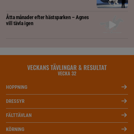
Åtta månader efter hästsparken – Agnes
vill tävla igen
VECKANS TÄVLINGAR & RESULTAT
VECKA 32
HOPPNING
DRESSYR
FÄLTTÄVLAN
KÖRNING