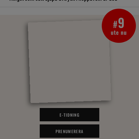
9
#
ute nu
E-TIDNING
PRENUMERERA