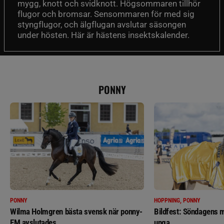
mygg, knott och svidknott. Högsommaren tillhör
flugor och bromsar. Sensommaren för med sig
styngflugor, och älgflugan avslutar säsongen
under hösten. Här är hästens insektskalender.
PONNY
PONNY
HOPPNING, PONNY
Wilma Holmgren bästa svensk när ponny-
Bildfest: Söndagens m
EM avslutades
unga