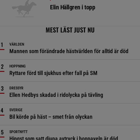
Elin Hällgren i topp
MEST LÄST JUST NU
VÄRLDEN
Mannen som förändrade hästvärlden för alltid är död
HOPPNING
Ryttare förd till sjukhus efter fall på SM
DRESSYR
Ellen Hedbys skadad i ridolycka på tävling
SVERIGE
Bil körde på häst – smet från olyckan
SPORTNYTT
Hingst som satt djupa avtryck i hoppaveln är död