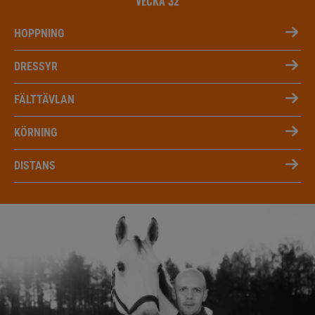
VECKA 32
HOPPNING
DRESSYR
FÄLTTÄVLAN
KÖRNING
DISTANS