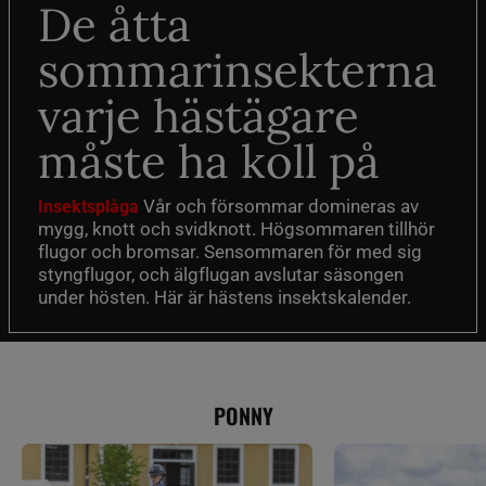
De åtta
sommarinsekterna
varje hästägare
måste ha koll på
Vår och försommar domineras av
Insektsplåga
mygg, knott och svidknott. Högsommaren tillhör
flugor och bromsar. Sensommaren för med sig
styngflugor, och älgflugan avslutar säsongen
under hösten. Här är hästens insektskalender.
PONNY