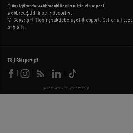
Tjänstgörande webbredaktör nås alltid via e-post
webbred@tidningenridsport.se
© Copyright Tidningsaktiebolaget Ridsport. Gäller all text
och bild.
Följ Ridsport på
MADE WITH ♥ BY
WONDERFOUR