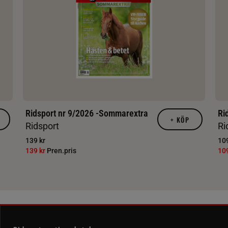
Ridsport nr 9/2026 -Sommarextra
Ri
+
KÖP
Ridsport
Ri
139 kr
109
139 kr
Pren.pris
10