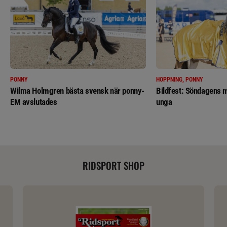
PONNY
HOPPNING, PONNY
Wilma Holmgren bästa svensk när ponny-
Bildfest: Söndagens m
EM avslutades
unga
RIDSPORT SHOP