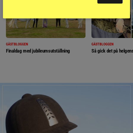
GÄSTBLOGGEN
GÄSTBLOGGEN
Finaldag med jubileumsutställning
Så gick det på helgens