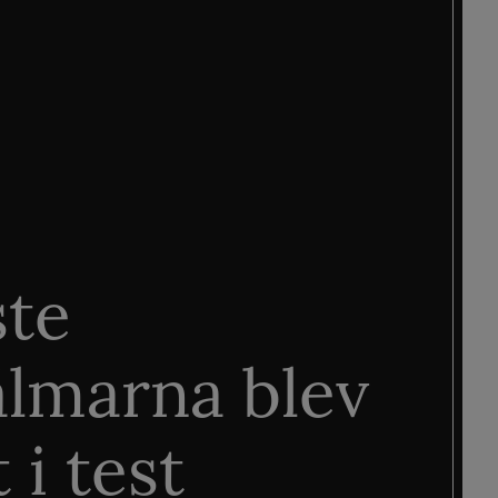
ste
älmarna blev
 i test