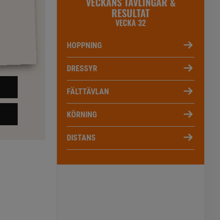
VECKANS TÄVLINGAR &
RESULTAT
VECKA 32
HOPPNING
DRESSYR
FÄLTTÄVLAN
KÖRNING
DISTANS