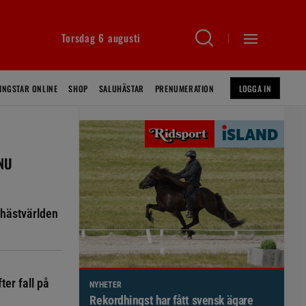
Torsdag 6 augusti
INGSTAR ONLINE
SHOP
SALUHÄSTAR
PRENUMERATION
LOGGA IN
 NU
hästvärlden
ter fall på
NYHETER
Brett politiskt stöd för förändringar i