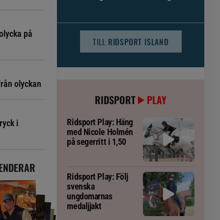
djursjukvården – häst kan omfattas
olycka på
TILL
RIDSPORT ISLAND
från olyckan
RIDSPORT
PLAY
Ridsport Play: Häng
ryck i
med Nicole Holmén
på segerritt i 1,50
ENDERAR
Ridsport Play: Följ
svenska
ungdomarnas
medaljjakt