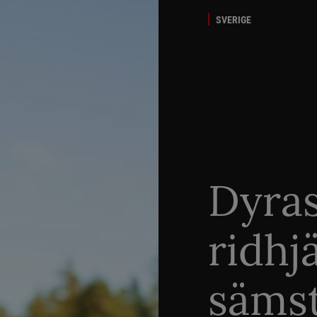
SVERIGE
Dyra
ridhj
sämst