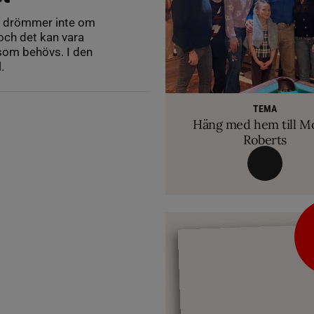
m drömmer inte om
och det kan vara
 som behövs. I den
.
RIDSPORT 
VETERINÄ
TEMA
Ridsport Play: Grand
TEMA
Så märker du om din
Allt du behöver ve
VM-febern stiger – hä
TEMA
biten av hug
Häng med hem till M
inför Aachen
avslöjar sina knep – så blir hästen tryg
Roberts