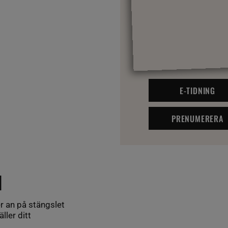
E-TIDNING
PRENUMERERA
l
er an på stängslet
ller ditt