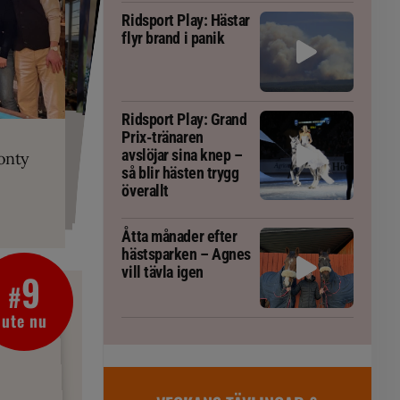
Ridsport Play: Hästar
flyr brand i panik
PLAY
Ridsport Play: Grand
RT
 Prix-tränaren
 häst blivit
ta om fång
Prix-tränaren
r är allt
gorm
avslöjar sina knep –
onty
g överallt
så blir hästen trygg
överallt
Åtta månader efter
hästsparken – Agnes
vill tävla igen
9
#
ute nu