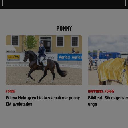
PONNY
PONNY
HOPPNING, PONNY
Wilma Holmgren bästa svensk när ponny-
Bildfest: Söndagens m
EM avslutades
unga