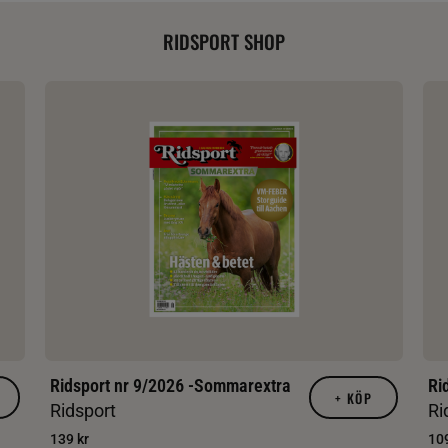
RIDSPORT SHOP
Ridsport nr 9/2026 -Sommarextra
Ri
+
KÖP
Ridsport
Ri
139 kr
109