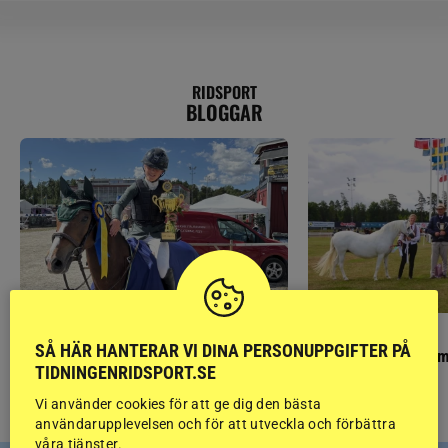
RIDSPORT
BLOGGAR
PONNYPAPPAN
GÄSTBLOGGEN
SÅ HÄR HANTERAR VI DINA PERSONUPPGIFTER PÅ
Ponnypappan: Kärlek från första gnägget
Finaldag med jubileum
TIDNINGENRIDSPORT.SE
Vi använder cookies för att ge dig den bästa
användarupplevelsen och för att utveckla och förbättra
våra tjänster.