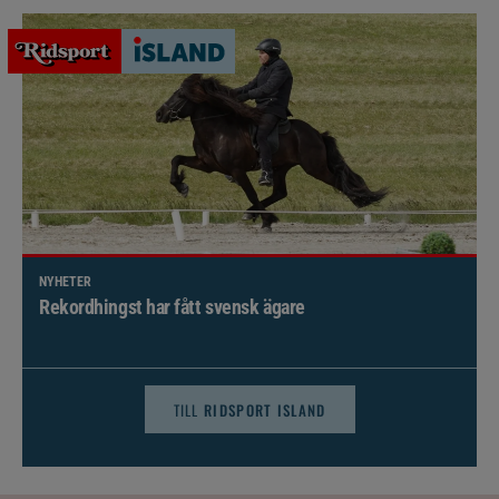
NYHETER
Brett politiskt stöd för förändringar i djursjukvården –
häst kan omfattas
TILL
RIDSPORT ISLAND