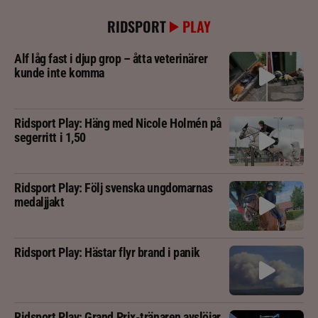
RIDSPORT
PLAY
Alf låg fast i djup grop – åtta veterinärer
kunde inte komma
Ridsport Play: Häng med Nicole Holmén på
segerritt i 1,50
Ridsport Play: Följ svenska ungdomarnas
medaljjakt
Ridsport Play: Hästar flyr brand i panik
Ridsport Play: Grand Prix-tränaren avslöjar