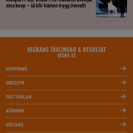
sina knep – så blir hästen trygg överallt
VECKANS TÄVLINGAR & RESULTAT
VECKA 32
HOPPNING
DRESSYR
FÄLTTÄVLAN
KÖRNING
DISTANS