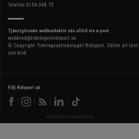
Telefon 0156-348 75
Tjänstgörande webbredaktör nås alltid via e-post
webbred@tidningenridsport.se
© Copyright Tidningsaktiebolaget Ridsport. Gäller all text
och bild.
Följ Ridsport på
MADE WITH ♥ BY
WONDERFOUR