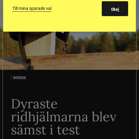
Till mina sparade val
Okej
SVERIGE
Dyraste
ridhjälmarna blev
sämst i test