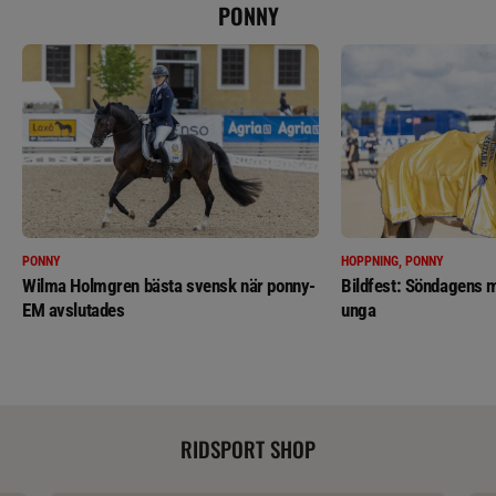
PONNY
PONNY
HOPPNING, PONNY
Wilma Holmgren bästa svensk när ponny-
Bildfest: Söndagens m
EM avslutades
unga
RIDSPORT SHOP