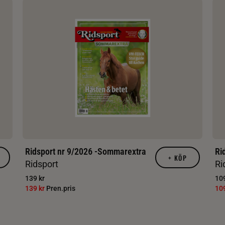
Ridsport nr 9/2026 -Sommarextra
Ri
+
KÖP
Ridsport
Ri
139 kr
109
139 kr
Pren.pris
10