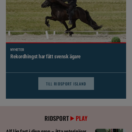
NYHETER
Brett politiskt stöd för förändringar i djursjukvården –
häst kan omfattas
TILL
RIDSPORT ISLAND
RIDSPORT
PLAY
Alf låg fast i djup grop – åtta veterinärer