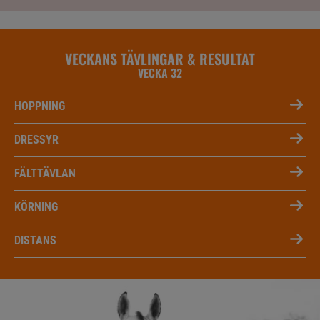
VECKANS TÄVLINGAR & RESULTAT
VECKA 32
HOPPNING
DRESSYR
FÄLTTÄVLAN
KÖRNING
DISTANS