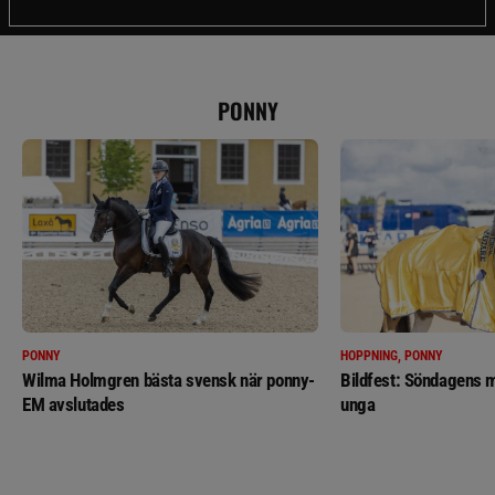
PONNY
PONNY
HOPPNING, PONNY
Wilma Holmgren bästa svensk när ponny-
Bildfest: Söndagens m
EM avslutades
unga