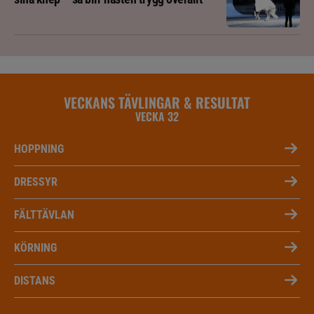
VECKANS TÄVLINGAR & RESULTAT
VECKA 32
HOPPNING
DRESSYR
FÄLTTÄVLAN
KÖRNING
DISTANS