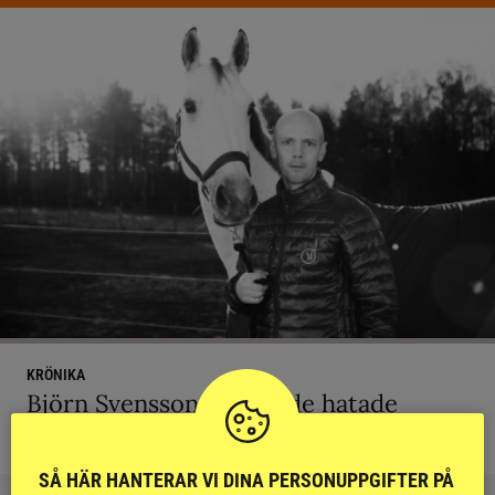
KRÖNIKA
Björn Svensson: ”Finns de hatade
grusrutorna på riktigt?”
SÅ HÄR HANTERAR VI DINA PERSONUPPGIFTER PÅ