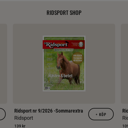
RIDSPORT SHOP
Ridsport nr 9/2026 -Sommarextra
Ri
+
KÖP
Ridsport
Ri
139 kr
109