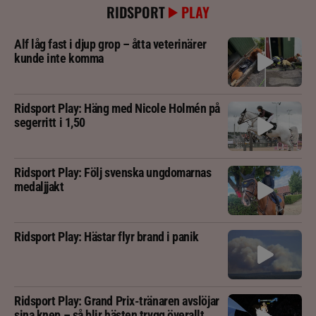
RIDSPORT
PLAY
Alf låg fast i djup grop – åtta veterinärer
kunde inte komma
Ridsport Play: Häng med Nicole Holmén på
segerritt i 1,50
Ridsport Play: Följ svenska ungdomarnas
medaljjakt
Ridsport Play: Hästar flyr brand i panik
Ridsport Play: Grand Prix-tränaren avslöjar
sina knep – så blir hästen trygg överallt