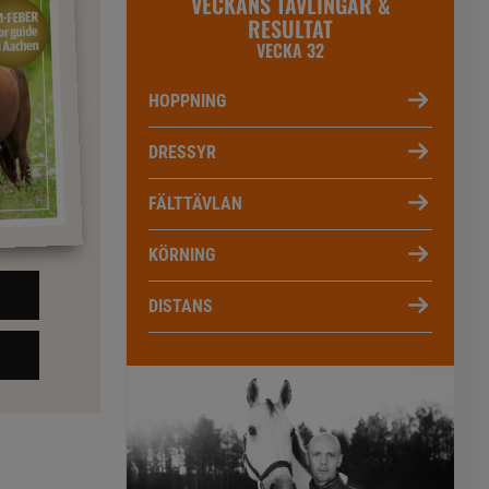
VECKANS TÄVLINGAR &
RESULTAT
VECKA 32
HOPPNING
DRESSYR
FÄLTTÄVLAN
KÖRNING
DISTANS