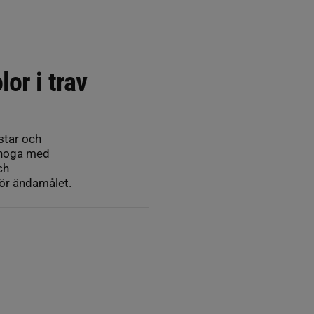
or i trav
star och
 noga med
ch
ör ändamålet.