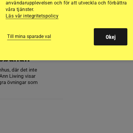
användarupplevelsen och för att utveckla och förbättra
våra tjänster.
Läs vår integritetspolicy
Till mina sparade val
Okej
: Så får
usbanan
mhus, där det inte
 Ann Liwing visar
ågra övningar som