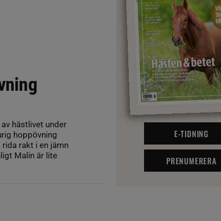
övning
av hästlivet under
E-TIDNING
urig hoppövning
 rida rakt i en jämn
gt Malin är lite
PRENUMERERA