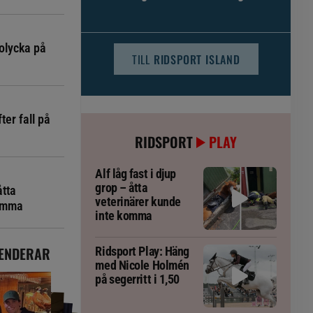
djursjukvården – häst kan omfattas
olycka på
TILL
RIDSPORT ISLAND
ter fall på
RIDSPORT
PLAY
Alf låg fast i djup
grop – åtta
åtta
veterinärer kunde
komma
inte komma
ENDERAR
Ridsport Play: Häng
med Nicole Holmén
på segerritt i 1,50