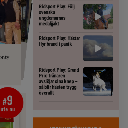
Ridsport Play: Följ
svenska
ungdomarnas
medaljjakt
Ridsport Play: Hästar
flyr brand i panik
PLAY
RT
 Prix-tränaren
 häst blivit
ta om fång
r är allt
gorm
onty
g överallt
Ridsport Play: Grand
Prix-tränaren
avslöjar sina knep –
så blir hästen trygg
överallt
9
#
ute nu