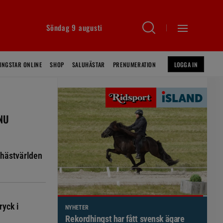
Söndag 9 augusti
INGSTAR ONLINE
SHOP
SALUHÄSTAR
PRENUMERATION
LOGGA IN
 NU
hästvärlden
ryck i
NYHETER
Brett politiskt stöd för förändringar i