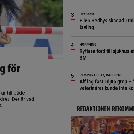
DRESSYR
Ellen Hedbys skadad i rid
tävling
HOPPNING
Ryttare förd till sjukhus ef
SM
g för
RIDSPORT PLAY, VÄRLDEN
t
Alf låg fast i djup grop – 
veterinärer kunde inte 
ar till både
dret. Det är vad
t.
REDAKTIONEN REKOMM