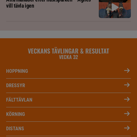
vill tävla igen
VECKANS TÄVLINGAR & RESULTAT
VECKA 32
HOPPNING
DRESSYR
FÄLTTÄVLAN
KÖRNING
DISTANS