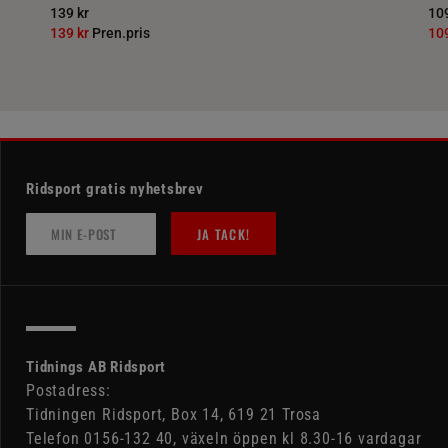
139 kr
109
139 kr
Pren.pris
10
Ridsport gratis nyhetsbrev
JA TACK!
Tidnings AB Ridsport
Postadress:
Tidningen Ridsport, Box 14, 619 21 Trosa
Telefon 0156-132 40, växeln öppen kl 8.30-16 vardagar