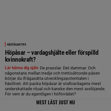
HÄSTÄGARTIPS
Höpåsar – vardagshjälte eller förspilld
kvinnokraft?
Lär känna dig själv
De prasslar. Det dammar. Och
någonstans mellan tredje och trettioåttonde påsen
börjar du ifrågasätta utvecklingspotentialen i
hästlivet. Att packa höpåsar är stallvardagens mest
underskattade ritual och kanske den mest avslöjande.
För vem är du egentligen i höförrådet?
MEST LÄST JUST NU