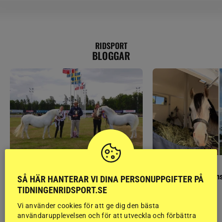
RIDSPORT
BLOGGAR
GÄSTBLOGGEN
GÄSTBLOGGEN
Finaldag med jubileumsutställning
Så gick det på helgens
SÅ HÄR HANTERAR VI DINA PERSONUPPGIFTER PÅ
TIDNINGENRIDSPORT.SE
Vi använder cookies för att ge dig den bästa
användarupplevelsen och för att utveckla och förbättra