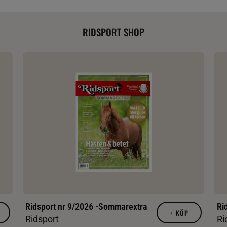
RIDSPORT SHOP
Ridsport nr 9/2026 -Sommarextra
Ri
+
KÖP
Ridsport
Ri