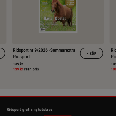
Ridsport nr 9/2026 -Sommarextra
Ri
+
KÖP
Ridsport
Ri
139 kr
109
139 kr
Pren.pris
10
Ridsport gratis nyhetsbrev