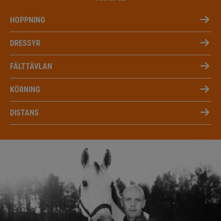
HOPPNING
DRESSYR
FÄLTTÄVLAN
KÖRNING
DISTANS