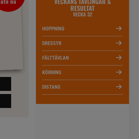
VECKANS TÄVLINGAR &
ute nu
RESULTAT
VECKA 32
HOPPNING
DRESSYR
FÄLTTÄVLAN
KÖRNING
DISTANS