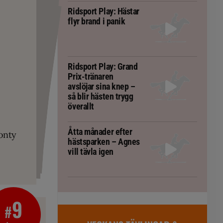
Ridsport Play: Hästar
flyr brand i panik
Ridsport Play: Grand
Prix-tränaren
avslöjar sina knep –
så blir hästen trygg
överallt
PLAY
RT
 Prix-tränaren
 häst blivit
ta om fång
r är allt
gorm
Åtta månader efter
onty
g överallt
hästsparken – Agnes
vill tävla igen
9
#