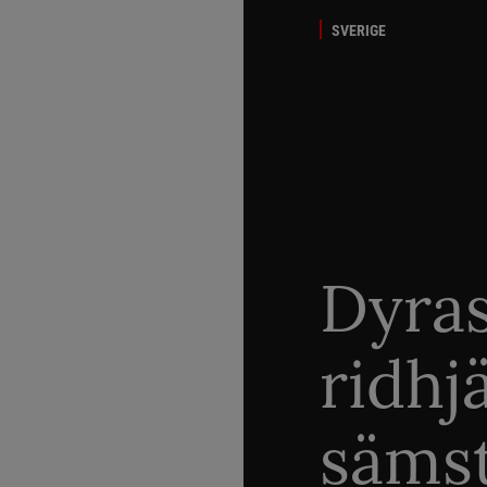
SVERIGE
Dyra
ridhj
sämst