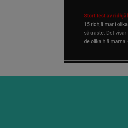
Stort test av ridhj
15 ridhjälmar i olik
säkraste. Det visar
de olika hjälmarna –