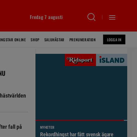
Fredag 7 augusti
INGSTAR ONLINE
SHOP
SALUHÄSTAR
PRENUMERATION
LOGGA IN
 NU
hästvärlden
ter fall på
NYHETER
Brett politiskt stöd för förändringar i