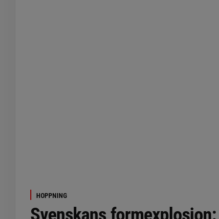
HOPPNING
Svenskans formexplosion: 