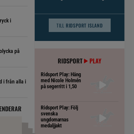
djursjukvården – häst kan omfattas
ryck i
TILL
RIDSPORT ISLAND
olycka på
RIDSPORT
PLAY
Ridsport Play: Häng
med Nicole Holmén
i från alla i
på segerritt i 1,50
ENDERAR
Ridsport Play: Följ
svenska
ungdomarnas
medaljjakt