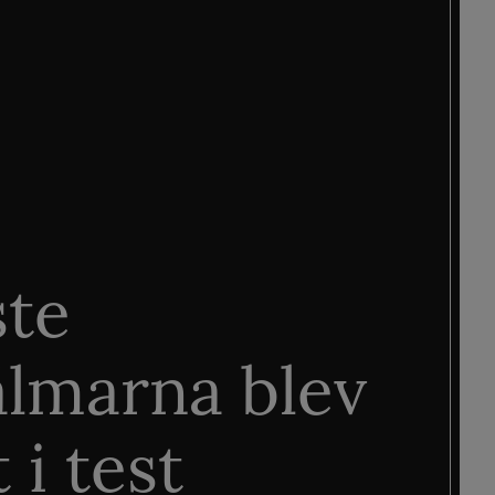
ste
älmarna blev
 i test