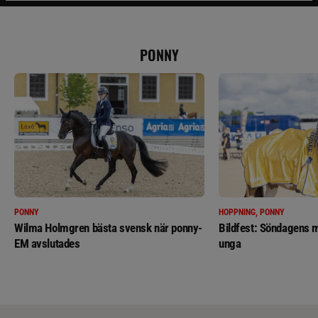
PONNY
PONNY
HOPPNING, PONNY
Wilma Holmgren bästa svensk när ponny-
Bildfest: Söndagens m
EM avslutades
unga