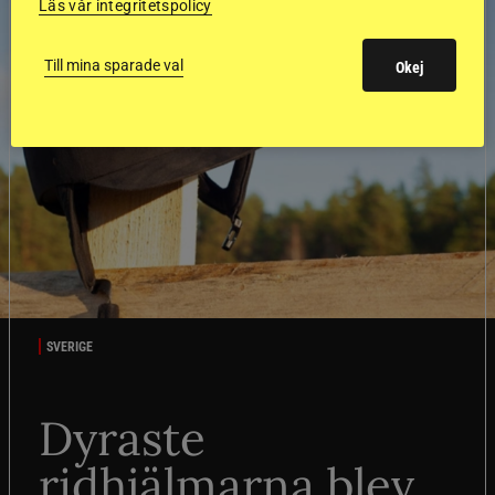
Läs vår integritetspolicy
Till mina sparade val
Okej
SVERIGE
Dyraste
ridhjälmarna blev