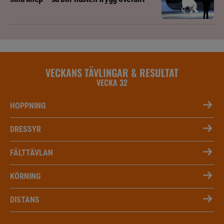
VECKANS TÄVLINGAR & RESULTAT
VECKA 32
HOPPNING
DRESSYR
FÄLTTÄVLAN
KÖRNING
DISTANS