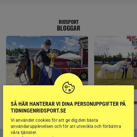
RIDSPORT
BLOGGAR
PONNYPAPPAN
GÄSTBLOGGEN
Ponnypappan: Kärlek från första gnägget
Finaldag med jubileum
SÅ HÄR HANTERAR VI DINA PERSONUPPGIFTER PÅ
TIDNINGENRIDSPORT.SE
Vi använder cookies för att ge dig den bästa
användarupplevelsen och för att utveckla och förbättra
våra tjänster.