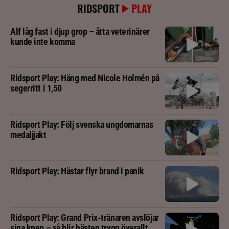
RIDSPORT
PLAY
Alf låg fast i djup grop – åtta veterinärer
kunde inte komma
Ridsport Play: Häng med Nicole Holmén på
segerritt i 1,50
Ridsport Play: Följ svenska ungdomarnas
medaljjakt
Ridsport Play: Hästar flyr brand i panik
Ridsport Play: Grand Prix-tränaren avslöjar
sina knep – så blir hästen trygg överallt