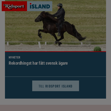
NYHETER
Brett politiskt stöd för förändringar i djursjukvården –
häst kan omfattas
TILL
RIDSPORT ISLAND