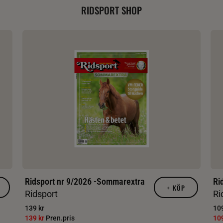
RIDSPORT SHOP
Ridsport nr 9/2026 -Sommarextra
Ri
+
KÖP
Ridsport
Ri
139 kr
109
139 kr
Pren.pris
10