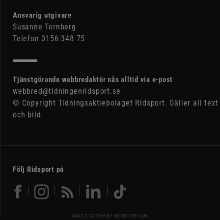
Ansvarig utgivare
Susanne Tornberg
Telefon 0156-348 75
Tjänstgörande webbredaktör nås alltid via e-post
webbred@tidningenridsport.se
© Copyright Tidningsaktiebolaget Ridsport. Gäller all text
och bild.
Följ Ridsport på
MADE WITH ♥ BY
WONDERFOUR