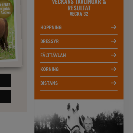
VECKANS TÄVLINGAR &
RESULTAT
VECKA 32
HOPPNING
DRESSYR
FÄLTTÄVLAN
KÖRNING
DISTANS