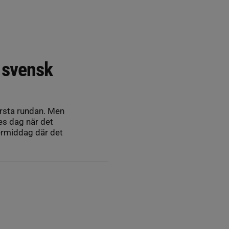
 svensk
örsta rundan. Men
es dag när det
ermiddag där det