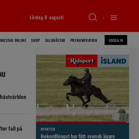
Lördag 8 augusti
INGSTAR ONLINE
SHOP
SALUHÄSTAR
PRENUMERATION
LOGGA IN
 NU
hästvärlden
ter fall på
NYHETER
Brett politiskt stöd för förändringar i