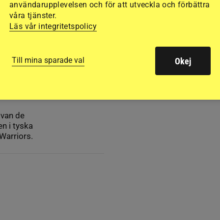
användarupplevelsen och för att utveckla och förbättra
våra tjänster.
Läs vår integritetspolicy
Till mina sparade val
Okej
allen i
 van de
n i tyska
 Warriors.