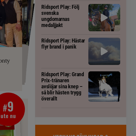
Ridsport Play: Följ
svenska
ungdomarnas
medaljjakt
Ridsport Play: Hästar
flyr brand i panik
PLAY
RT
 Prix-tränaren
 häst blivit
ta om fång
r är allt
gorm
onty
g överallt
Ridsport Play: Grand
Prix-tränaren
avslöjar sina knep –
så blir hästen trygg
överallt
9
#
ute nu