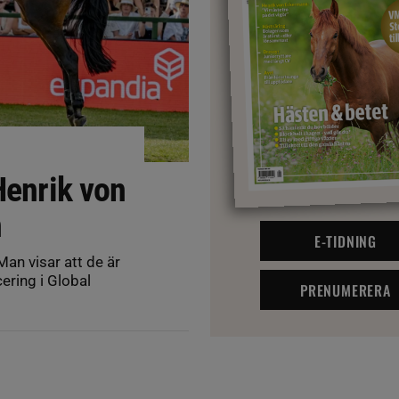
Henrik von
n
E-TIDNING
n visar att de är
ering i Global
PRENUMERERA