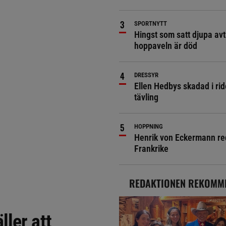
SPORTNYTT
Hingst som satt djupa avt
hoppaveln är död
DRESSYR
Ellen Hedbys skadad i rid
tävling
HOPPNING
Henrik von Eckermann red 
Frankrike
REDAKTIONEN REKOMM
ler att