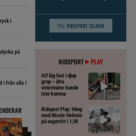
djursjukvården – häst kan omfattas
ryck i
TILL
RIDSPORT ISLAND
olycka på
RIDSPORT
PLAY
Alf låg fast i djup
grop – åtta
i från alla i
veterinärer kunde
inte komma
ENDERAR
Ridsport Play: Häng
med Nicole Holmén
på segerritt i 1,50