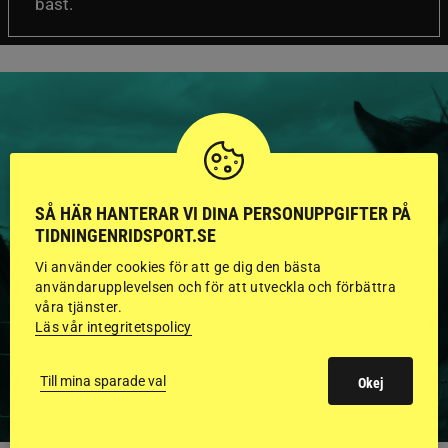
bäst.
HINGSTAR ONLINE
SÅ HÄR HANTERAR VI DINA PERSONUPPGIFTER PÅ
GODKÄNDA HINGSTAR I
TIDNINGENRIDSPORT.SE
FLERA KATEGORIER MED
Vi använder cookies för att ge dig den bästa
användarupplevelsen och för att utveckla och förbättra
BILDER OCH FAKTA
våra tjänster.
Läs vår integritetspolicy
VISA ALLA HINGSTAR
Till mina sparade val
Okej