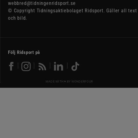
webbred@tidningenridsport.se
© Copyright Tidningsaktiebolaget Ridsport. Gäller all text
och bild.
Följ Ridsport på
MADE WITH ♥ BY
WONDERFOUR