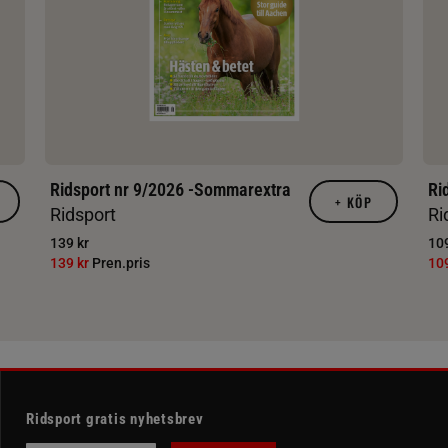
Ridsport nr 9/2026 -Sommarextra
Ri
+
KÖP
Ridsport
Ri
139 kr
109
139 kr
Pren.pris
10
Ridsport gratis nyhetsbrev