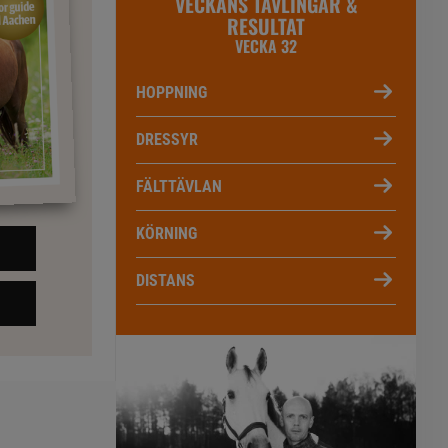
VECKANS TÄVLINGAR &
RESULTAT
VECKA 32
HOPPNING
DRESSYR
FÄLTTÄVLAN
KÖRNING
DISTANS