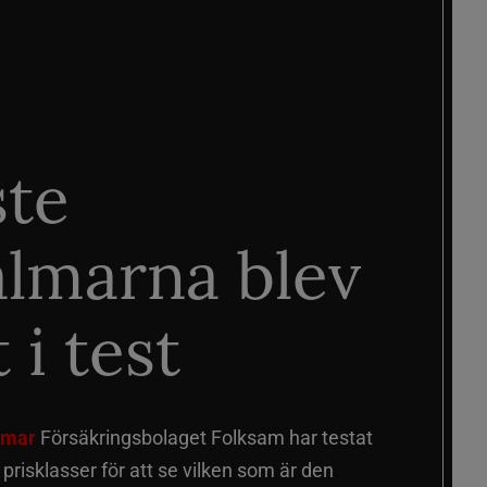
ste
älmarna blev
 i test
älmar
Försäkringsbolaget Folksam har testat
a prisklasser för att se vilken som är den