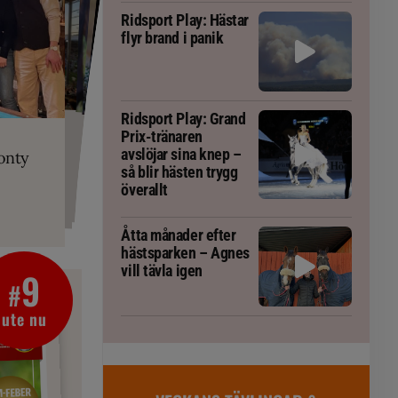
Ridsport Play: Hästar
flyr brand i panik
PLAY
Ridsport Play: Grand
RT
 Prix-tränaren
 häst blivit
ta om fång
Prix-tränaren
r är allt
gorm
avslöjar sina knep –
onty
g överallt
så blir hästen trygg
överallt
Åtta månader efter
hästsparken – Agnes
vill tävla igen
9
#
ute nu