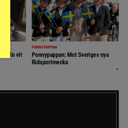
PONNYPAPPAN
immeln vit
Ponnypappan: Mot Sveriges nya
Ridsportmecka