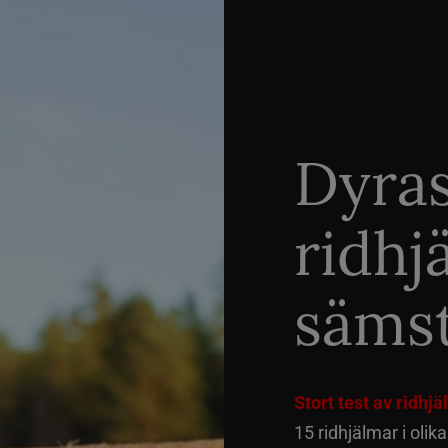
Dyra
ridhj
sämst
Stort test av ridhj
15 ridhjälmar i olik