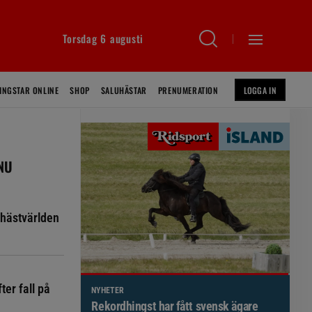
Torsdag 6 augusti
INGSTAR ONLINE
SHOP
SALUHÄSTAR
PRENUMERATION
LOGGA IN
 NU
hästvärlden
ter fall på
NYHETER
Brett politiskt stöd för förändringar i