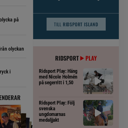
djursjukvården – häst kan omfattas
olycka på
TILL
RIDSPORT ISLAND
från olyckan
RIDSPORT
PLAY
Ridsport Play: Häng
ryck i
med Nicole Holmén
på segerritt i 1,50
ENDERAR
Ridsport Play: Följ
svenska
ungdomarnas
medaljjakt