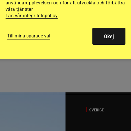
användarupplevelsen och för att utveckla och förbättra
våra tjänster.
Läs vår integritetspolicy
Till mina sparade val
Okej
GÄSTBLOGGEN
t på helgens utställning
Bästa tipsen för att få sk
SVERIGE