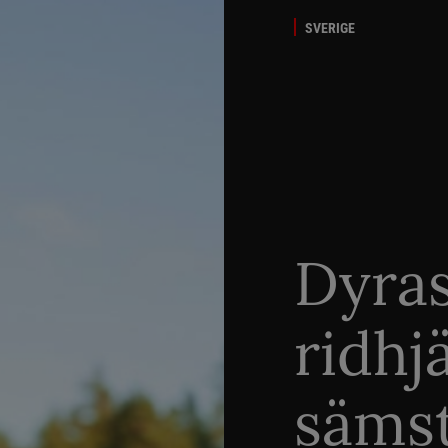
SVERIGE
Dyra
ridhj
sämst