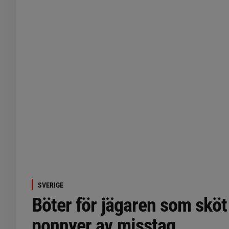
SVERIGE
Böter för jägaren som sköt
ponnyer av misstag