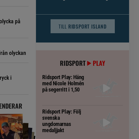
djursjukvården – häst kan omfattas
olycka på
TILL
RIDSPORT ISLAND
från olyckan
RIDSPORT
PLAY
Ridsport Play: Häng
ryck i
med Nicole Holmén
på segerritt i 1,50
ENDERAR
Ridsport Play: Följ
svenska
ungdomarnas
medaljjakt