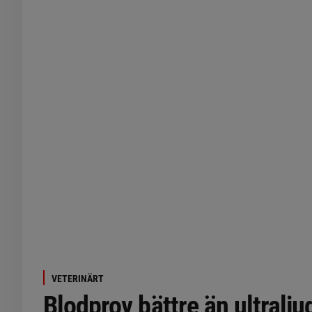
VETERINÄRT
Blodprov bättre än ultralju