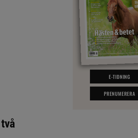
E-TIDNING
PRENUMERERA
 två