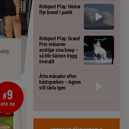
Ridsport Play: Hästar
flyr brand i panik
PLAY
Ridsport Play: Grand
RT
 Prix-tränaren
 häst blivit
ta om fång
Prix-tränaren
r är allt
gorm
avslöjar sina knep –
onty
g överallt
så blir hästen trygg
överallt
Åtta månader efter
hästsparken – Agnes
vill tävla igen
9
#
ute nu