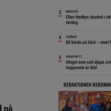
DRESSYR
Ellen Hedbys skadad i rid
tävling
SVERIGE
Bil körde på häst – smet 
SPORTNYTT
Hingst som satt djupa avt
hoppaveln är död
REDAKTIONEN REKOMM
d på