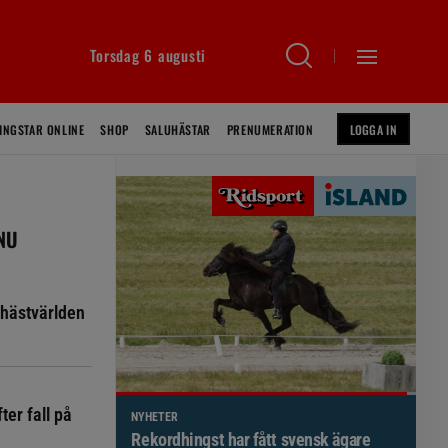
Torsdag 6 augusti
INGSTAR ONLINE
SHOP
SALUHÄSTAR
PRENUMERATION
LOGGA IN
 NU
hästvärlden
ter fall på
NYHETER
Brett politiskt stöd för förändringar i