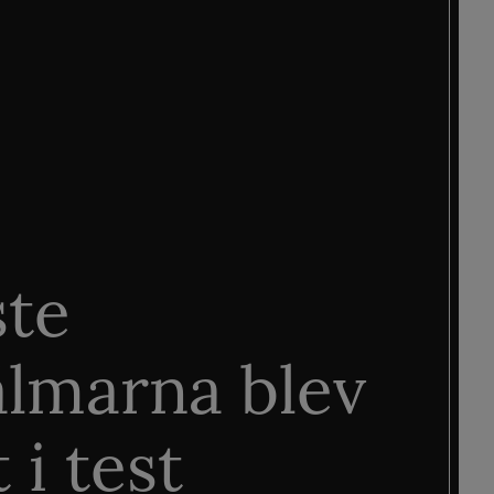
ste
älmarna blev
 i test