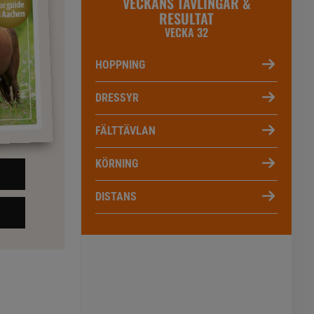
VECKANS TÄVLINGAR &
RESULTAT
VECKA 32
HOPPNING
DRESSYR
FÄLTTÄVLAN
KÖRNING
DISTANS