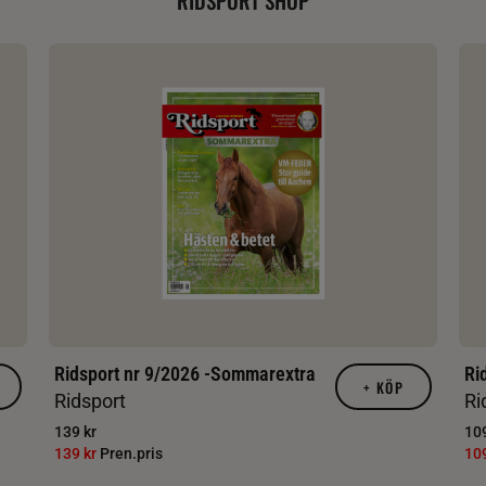
Ridsport nr 9/2026 -Sommarextra
Ri
+
KÖP
Ridsport
Ri
139 kr
109
139 kr
Pren.pris
10