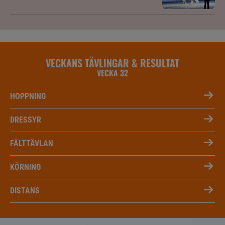
VECKANS TÄVLINGAR & RESULTAT
VECKA 32
HOPPNING
DRESSYR
FÄLTTÄVLAN
KÖRNING
DISTANS