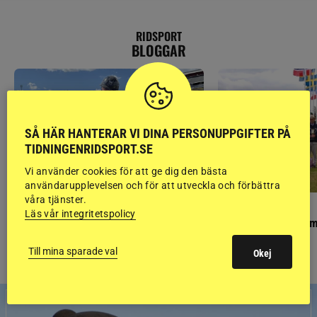
RIDSPORT
BLOGGAR
SÅ HÄR HANTERAR VI DINA PERSONUPPGIFTER PÅ
TIDNINGENRIDSPORT.SE
Vi använder cookies för att ge dig den bästa
användarupplevelsen och för att utveckla och förbättra
våra tjänster.
PONNYPAPPAN
GÄSTBLOGGEN
Läs vår integritetspolicy
Ponnypappan: Kärlek från första gnägget
Finaldag med jubileum
Till mina sparade val
Okej