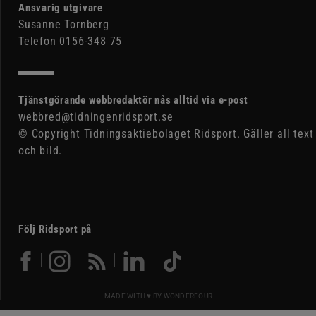
Ansvarig utgivare
Susanne Tornberg
Telefon 0156-348 75
Tjänstgörande webbredaktör nås alltid via e-post
webbred@tidningenridsport.se
© Copyright Tidningsaktiebolaget Ridsport. Gäller all text
och bild.
Följ Ridsport på
MADE WITH ♥ BY
WONDERFOUR