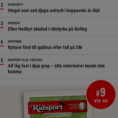
SPORTNYTT
Hingst som satt djupa avtryck i hoppaveln är död
DRESSYR
Ellen Hedbys skadad i ridolycka på tävling
HOPPNING
Ryttare förd till sjukhus efter fall på SM
RIDSPORT PLAY, VÄRLDEN
Alf låg fast i djup grop – åtta veterinärer kunde inte
komma
9
#
ute nu