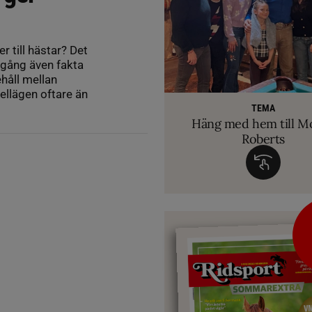
er till hästar? Det
 gång även fakta
håll mellan
RIDSPORT 
ellägen oftare än
VETERINÄ
TEMA
Ridsport Play: Grand
TEMA
Så märker du om din
Allt du behöver ve
VM-febern stiger – hä
TEMA
biten av hug
Häng med hem till M
inför Aachen
avslöjar sina knep – så blir hästen tryg
Roberts