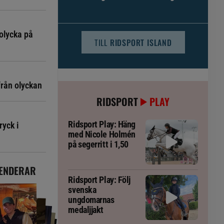
djursjukvården – häst kan omfattas
olycka på
TILL
RIDSPORT ISLAND
från olyckan
RIDSPORT
PLAY
Ridsport Play: Häng
ryck i
med Nicole Holmén
på segerritt i 1,50
ENDERAR
Ridsport Play: Följ
svenska
ungdomarnas
medaljjakt