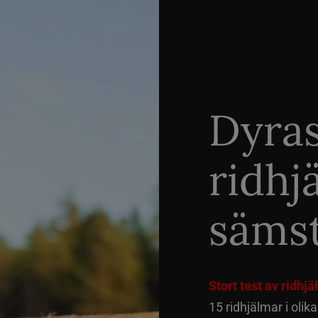
Dyra
ridhj
sämst
Stort test av ridhj
15 ridhjälmar i olik