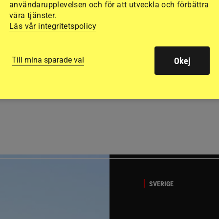
användarupplevelsen och för att utveckla och förbättra
våra tjänster.
Läs vår integritetspolicy
Till mina sparade val
Okej
GÄSTBLOGGEN
t på helgens utställning
Bästa tipsen för att få sk
SVERIGE