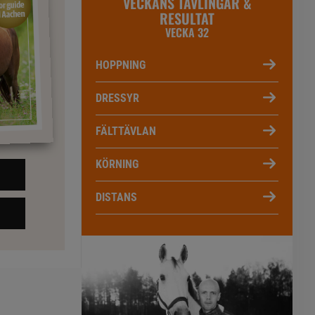
VECKANS TÄVLINGAR &
RESULTAT
VECKA 32
HOPPNING
DRESSYR
FÄLTTÄVLAN
KÖRNING
DISTANS