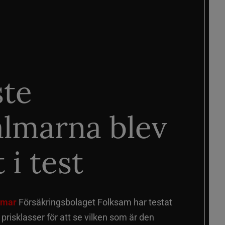
ste
älmarna blev
 i test
älmar
Försäkringsbolaget Folksam har testat
a prisklasser för att se vilken som är den