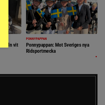
PONNYPAPPAN
immeln vit
Ponnypappan: Mot Sveriges nya
Ridsportmecka