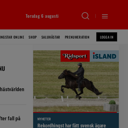
Torsdag 6 augusti
INGSTAR ONLINE
SHOP
SALUHÄSTAR
PRENUMERATION
LOGGA IN
 NU
hästvärlden
ter fall på
NYHETER
Brett politiskt stöd för förändringar i