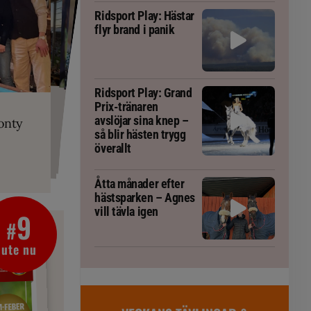
Ridsport Play: Hästar
flyr brand i panik
PLAY
Ridsport Play: Grand
RT
 Prix-tränaren
 häst blivit
ta om fång
Prix-tränaren
r är allt
gorm
avslöjar sina knep –
onty
g överallt
så blir hästen trygg
överallt
Åtta månader efter
hästsparken – Agnes
vill tävla igen
9
#
ute nu