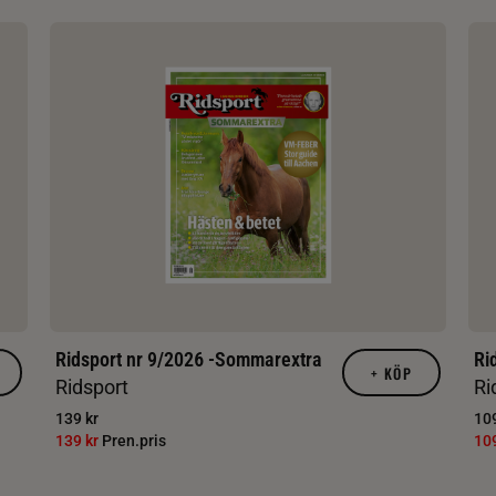
Ridsport nr 9/2026 -Sommarextra
Ri
+
KÖP
Ridsport
Ri
139 kr
109
139 kr
Pren.pris
10