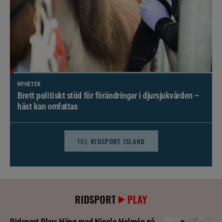
NYHETER
Brett politiskt stöd för förändringar i djursjukvården –
häst kan omfattas
TILL
RIDSPORT ISLAND
RIDSPORT
PLAY
Ridsport Play: Häng med Nicole Holmén på