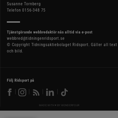
Susanne Tornberg
Telefon 0156-348 75
Tjänstgörande webbredaktör nås alltid via e-post
webbred@tidningenridsport.se
© Copyright Tidningsaktiebolaget Ridsport. Gäller all text
och bild.
Följ Ridsport på
MADE WITH ♥ BY
WONDERFOUR