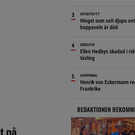
SPORTNYTT
Hingst som satt djupa avt
hoppaveln är död
DRESSYR
Ellen Hedbys skadad i rid
tävling
HOPPNING
Henrik von Eckermann red 
Frankrike
REDAKTIONEN REKOMM
t på