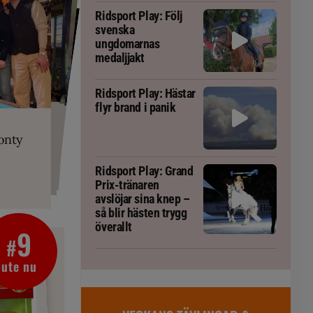
Ridsport Play: Följ
svenska
ungdomarnas
medaljjakt
Ridsport Play: Hästar
flyr brand i panik
PLAY
RT
 Prix-tränaren
 häst blivit
ta om fång
r är allt
gorm
onty
g överallt
Ridsport Play: Grand
Prix-tränaren
avslöjar sina knep –
så blir hästen trygg
överallt
9
#
ute nu