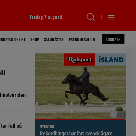
Fredag 7 augusti
INGSTAR ONLINE
SHOP
SALUHÄSTAR
PRENUMERATION
LOGGA IN
 NU
hästvärlden
ter fall på
NYHETER
Brett politiskt stöd för förändringar i