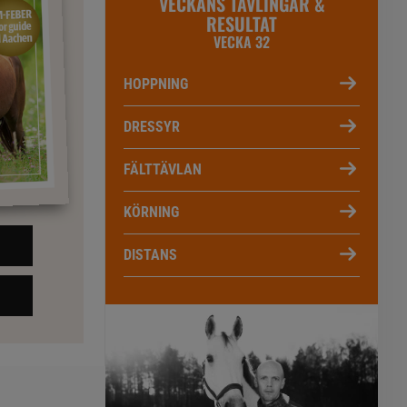
VECKANS TÄVLINGAR &
RESULTAT
VECKA 32
HOPPNING
DRESSYR
FÄLTTÄVLAN
KÖRNING
DISTANS