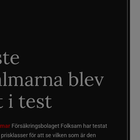
ste
älmarna blev
 i test
älmar
Försäkringsbolaget Folksam har testat
a prisklasser för att se vilken som är den