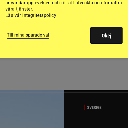
användarupplevelsen och för att utveckla och förbättra
våra tjänster.
Läs vår integritetspolicy
Till mina sparade val
Okej
GÄSTBLOGGEN
ed jubileumsutställning
Så gick det på helgens ut
SVERIGE