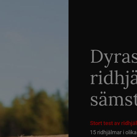
Dyra
ridhj
sämst
Stort test av ridhj
15 ridhjälmar i olik