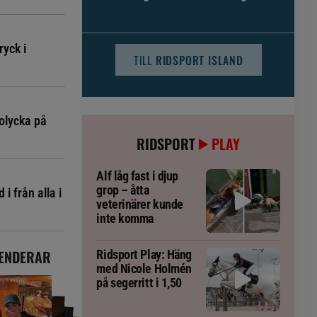
djursjukvården – häst kan omfattas
ryck i
TILL
RIDSPORT ISLAND
olycka på
RIDSPORT
PLAY
Alf låg fast i djup
grop – åtta
i från alla i
veterinärer kunde
inte komma
ENDERAR
Ridsport Play: Häng
med Nicole Holmén
på segerritt i 1,50