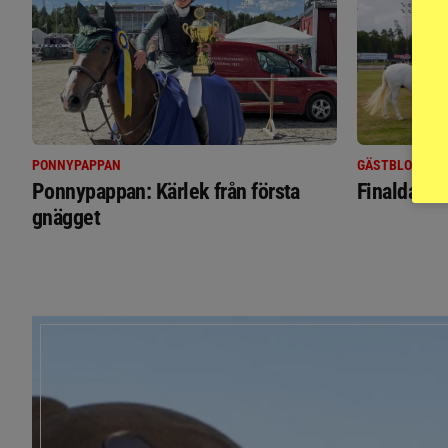
PONNYPAPPAN
GÄSTBLOGGEN
Ponnypappan: Kärlek från första
Finaldag m
gnägget