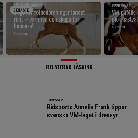
FÖLBEDÖMNINGAR
SPORTNYTT
SENAST
E
Dags för fölbedömningar landet
VM-publik k
runt – var med och skapa föl-
mot hästväl
bonanza!
6 timmar
3 timmar
RELATERAD LÄSNING
DRESSYR
Ridsports Annelie Frank tippar
svenska VM-laget i dressyr