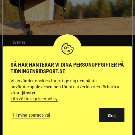
SVERIGE
Dyraste
SÅ HÄR HANTERAR VI DINA PERSONUPPGIFTER PÅ
TIDNINGENRIDSPORT.SE
ridhjälmarna blev
Vi använder cookies för att ge dig den bästa
användarupplevelsen och för att utveckla och förbättra
sämst i test
våra tjänster.
Läs vår integritetspolicy
Försäkringsbolaget
Stort test av ridhjälmar
Folksam har testat 15 ridhjälmar i olika
Till mina sparade val
Okej
prisklasser för att se vilken som är den säkraste.
Det visar sig vara stor skillnad på säkerheten
mellan de olika hjälmarna – och dyrast är inte