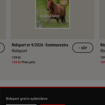
Ridsport nr 9/2026 -Sommarextra
Ri
+
KÖP
Ridsport
Ri
139 kr
109
139 kr
Pren.pris
10
Ridsport gratis nyhetsbrev