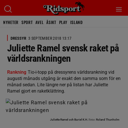
NYHETER
SPORT
AVEL
ÅSIKT
PLAY
ISLAND
DRESSYR
3 SEPTEMBER 2018 13:17
Juliette Ramel svensk raket på
världsrankningen
Rankning
Tio-i-topp på dressyrens världsrankning vid
augusti månads utgång är exakt den samma som för en
månad sedan. Lite längre ner på listan har Juliette
Ramel gjort en raketklättring.
Foto:
Juliette Ramel och Buriel K.H.
Roland Thunholm