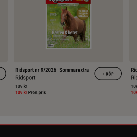
Ridsport nr 9/2026 -Sommarextra
Ri
+
KÖP
Ridsport
Ri
139 kr
109
139 kr
Pren.pris
10