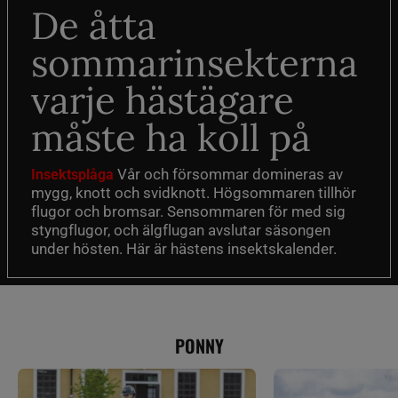
De åtta
sommarinsekterna
varje hästägare
måste ha koll på
Vår och försommar domineras av
Insektsplåga
mygg, knott och svidknott. Högsommaren tillhör
flugor och bromsar. Sensommaren för med sig
styngflugor, och älgflugan avslutar säsongen
under hösten. Här är hästens insektskalender.
PONNY