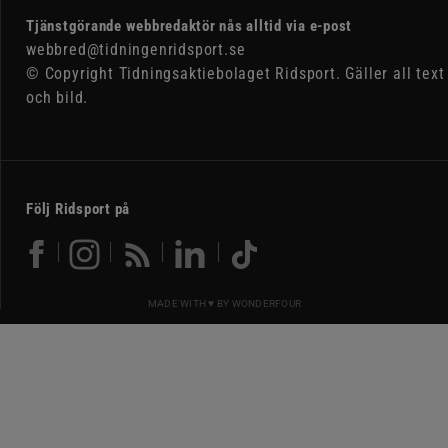
Tjänstgörande webbredaktör nås alltid via e-post
webbred@tidningenridsport.se
© Copyright Tidningsaktiebolaget Ridsport. Gäller all text
och bild.
Följ Ridsport på
MADE WITH ♥ BY
WONDERFOUR