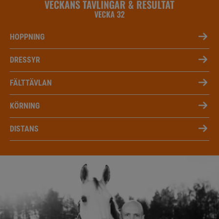
VECKANS TÄVLINGAR & RESULTAT
VECKA 32
HOPPNING
DRESSYR
FÄLTTÄVLAN
KÖRNING
DISTANS