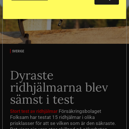
SVERIGE
Dyraste
ridhjälmarna blev
sämst i test
Försäkringsbolaget
Stort test av ridhjälmar
Folksam har testat 15 ridhjälmar i olika
prisklasser för att se vilken som är den säkraste.