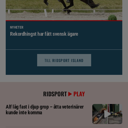
NYHETER
Brett politiskt stöd för förändringar i djursjukvården –
häst kan omfattas
TILL
RIDSPORT ISLAND
RIDSPORT
PLAY
Alf låg fast i djup grop – åtta veterinärer
kunde inte komma