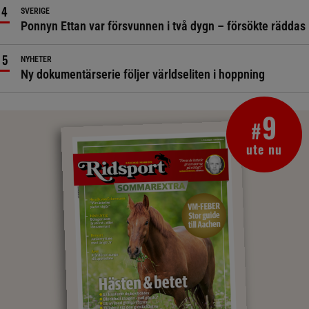
SVERIGE
Ponnyn Ettan var försvunnen i två dygn – försökte räddas
NYHETER
Ny dokumentärserie följer världseliten i hoppning
9
#
ute nu