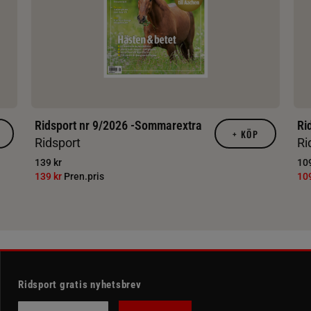
Ridsport nr 9/2026 -Sommarextra
Ri
+
KÖP
Ridsport
Ri
139 kr
109
139 kr
Pren.pris
10
Ridsport gratis nyhetsbrev