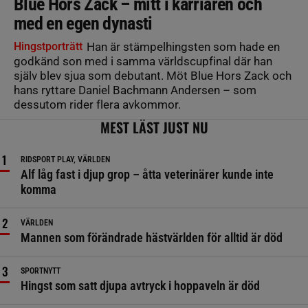
Blue Hors Zack – mitt i karriären och
med en egen dynasti
Hingstporträtt
Han är stämpelhingsten som hade en
godkänd son med i samma världscupfinal där han
själv blev sjua som debutant. Möt Blue Hors Zack och
hans ryttare Daniel Bachmann Andersen – som
dessutom rider flera avkommor.
MEST LÄST JUST NU
RIDSPORT PLAY, VÄRLDEN
Alf låg fast i djup grop – åtta veterinärer kunde inte
komma
VÄRLDEN
Mannen som förändrade hästvärlden för alltid är död
SPORTNYTT
Hingst som satt djupa avtryck i hoppaveln är död