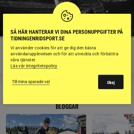
SÅ HÄR HANTERAR VI DINA PERSONUPPGIFTER PÅ
TIDNINGENRIDSPORT.SE
KRÖNIKA
Vi använder cookies för att ge dig den bästa
Björn Svensson: ”Finns de hatade
användarupplevelsen och för att utveckla och förbättra
våra tjänster.
grusrutorna på riktigt?”
Läs vår integritetspolicy
Till mina sparade val
Okej
RIDSPORT
BLOGGAR