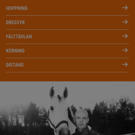
HOPPNING
DRESSYR
FÄLTTÄVLAN
KÖRNING
DISTANS