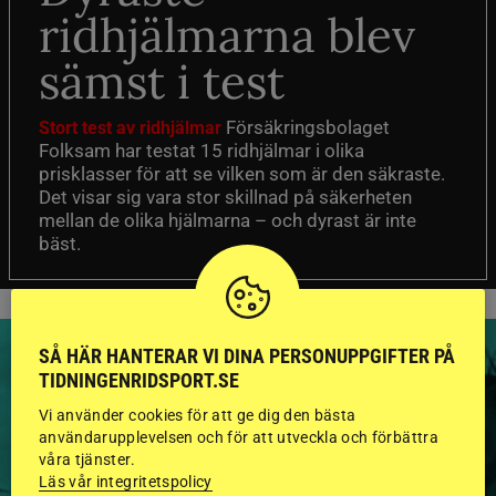
ridhjälmarna blev
sämst i test
Försäkringsbolaget
Stort test av ridhjälmar
Folksam har testat 15 ridhjälmar i olika
prisklasser för att se vilken som är den säkraste.
Det visar sig vara stor skillnad på säkerheten
mellan de olika hjälmarna – och dyrast är inte
bäst.
SÅ HÄR HANTERAR VI DINA PERSONUPPGIFTER PÅ
TIDNINGENRIDSPORT.SE
Vi använder cookies för att ge dig den bästa
HINGSTAR ONLINE
användarupplevelsen och för att utveckla och förbättra
våra tjänster.
GODKÄNDA HINGSTAR I
Läs vår integritetspolicy