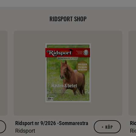
RIDSPORT SHOP
Ridsport nr 9/2026 -Sommarextra
Ri
+
KÖP
Ridsport
Ri