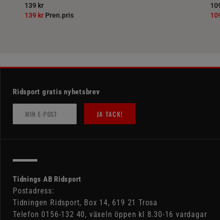
139 kr
109
139 kr
Pren.pris
10
Ridsport gratis nyhetsbrev
JA TACK!
Tidnings AB Ridsport
Postadress:
Tidningen Ridsport, Box 14, 619 21 Trosa
Telefon 0156-132 40, växeln öppen kl 8.30-16 vardagar