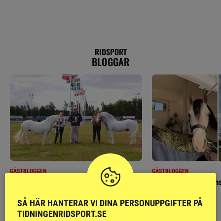
RIDSPORT
BLOGGAR
GÄSTBLOGGEN
GÄSTBLOGGEN
Finaldag med jubileumsutställning
Så gick det på helgens
SÅ HÄR HANTERAR VI DINA PERSONUPPGIFTER PÅ
TIDNINGENRIDSPORT.SE