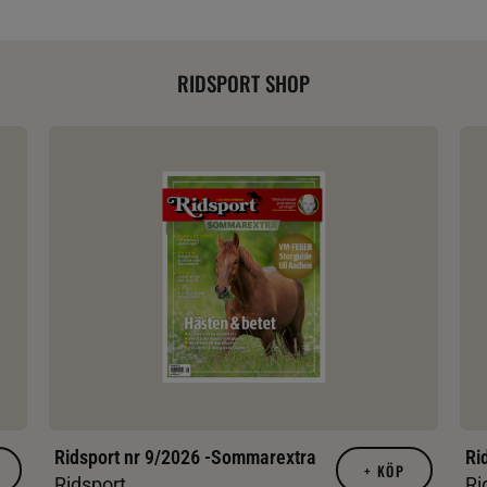
RIDSPORT SHOP
Ridsport nr 9/2026 -Sommarextra
Ri
+
KÖP
Ridsport
Ri