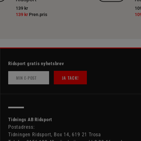
139 kr
109
139 kr
Pren.pris
10
Ridsport gratis nyhetsbrev
JA TACK!
Tidnings AB Ridsport
Postadress:
Tidningen Ridsport, Box 14, 619 21 Trosa