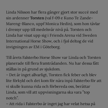
Linda Nilsson har flera gånger gjort stor succé med
sin ardenner
Torsten
(val f-09 e Kuno Te Zande-
Mareng-Blanco, uppf Monica Hedin), som hon tävlar
i dressyr upp till medelsvår nivå på. Torsten och
Linda har visat upp sig i Friends Arena vid Sweden
International Horse Show, och i fjol deltog de vid
invigningen av EM i Göteborg.
Till årets Falsterbo Horse Show var Linda och Torsten
planerade till flera framträdanden. Nu har dessa fått
ställas in på grund av sjukdom.
– Det är inget allvarligt, Torsten fick feber och blev
lite förkyld och det kom för nära inpå Falsterbo för att
vi skulle kunna rida och förbereda oss, berättar
Linda, som vill att uppvisningarna ska vara ”top
notch”.
– Att rida i Falsterbo är inget jag har velat hetsa på