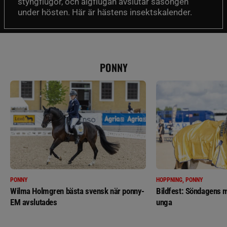
styngflugor, och älgflugan avslutar säsongen
under hösten. Här är hästens insektskalender.
PONNY
PONNY
HOPPNING, PONNY
Wilma Holmgren bästa svensk när ponny-
Bildfest: Söndagens m
EM avslutades
unga