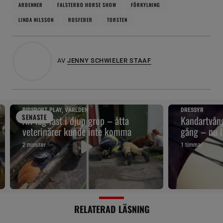
ARDENNER
FALSTERBO HORSE SHOW
FÖRKYLNING
LINDA NILSSON
ROSFEBER
TORSTEN
AV
JENNY SCHWIELER STAAF
RIDSPORT PLAY, VÄRLDEN
DRESSYR
SENAST
E
Alf låg fast i djup grop – åtta
Kandartvång
veterinärer kunde inte komma
gång – nu l
2 minuter
1 timmar
RELATERAD LÄSNING