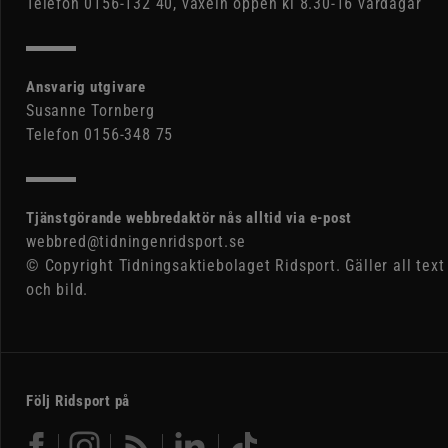
Telefon 0156-132 40, växeln öppen kl 8.30-16 vardagar
Ansvarig utgivare
Susanne Tornberg
Telefon 0156-348 75
Tjänstgörande webbredaktör nås alltid via e-post
webbred@tidningenridsport.se
© Copyright Tidningsaktiebolaget Ridsport. Gäller all text
och bild.
Följ Ridsport på