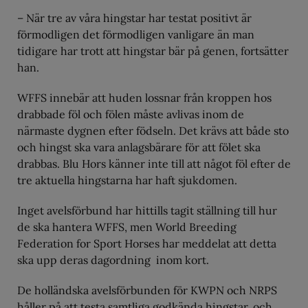
– När tre av våra hingstar har testat positivt är
förmodligen det förmodligen vanligare än man
tidigare har trott att hingstar bär på genen, fortsätter
han.
WFFS innebär att huden lossnar från kroppen hos
drabbade föl och fölen måste avlivas inom de
närmaste dygnen efter födseln. Det krävs att både sto
och hingst ska vara anlagsbärare för att fölet ska
drabbas. Blu Hors känner inte till att något föl efter de
tre aktuella hingstarna har haft sjukdomen.
Inget avelsförbund har hittills tagit ställning till hur
de ska hantera WFFS, men World Breeding
Federation for Sport Horses har meddelat att detta
ska upp deras dagordning inom kort.
De holländska avelsförbunden för KWPN och NRPS
håller på att testa samtliga godkända hingstar, och