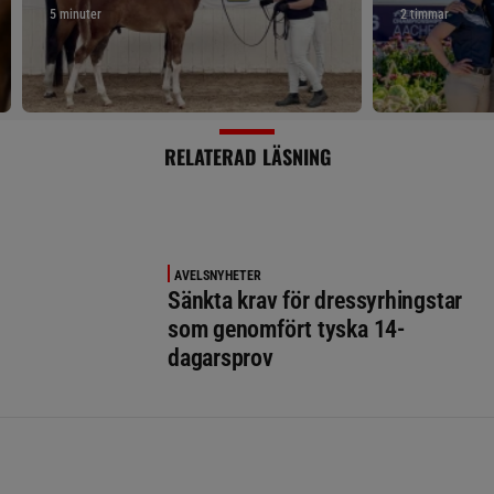
5 minuter
2 timmar
RELATERAD LÄSNING
AVELSNYHETER
Sänkta krav för dressyrhingstar
som genomfört tyska 14-
dagarsprov