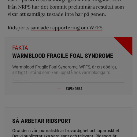
från NRPS har det kommit
preliminära resultat
som
visar att samtliga testade inte bar på genen.
Ridsports
samlade rapportering om WFFS
.
FAKTA
WARMBLOOD FRAGILE FOAL SYNDROME
Warmblood Fragile Foal Syndrome, WFFS, är ett dödligt,
ärftligt tillstånd som kan uppstå hos varmblodiga föl.
Orsaker
WFFS är ett ärftligt tillstånd hos varmblodiga hästar: bärare
EXPANDERA
av sjukdomen har då en viss genetisk defekt. Bärarna själva
lider inte av sjukdomen eftersom endast en av de
inblandade generna har påverkats. Om båda föräldrarna är
anlagsbärare löper avkomman 25 procents risk att bli sjuk
och uppvisa abnormiteter som i sig leder till döden. Det
är 50 procents risk att fölet blir friskt men själv blir
SÅ ARBETAR RIDSPORT
anlagsbärare och det finns 25 procents chans att fölet blir
både friskt och inte bär anlaget.
Grunden i vår journalistik är trovärdighet och opartiskhet.
Det vi publicerar ska vara sant och relevant. Ridsport är