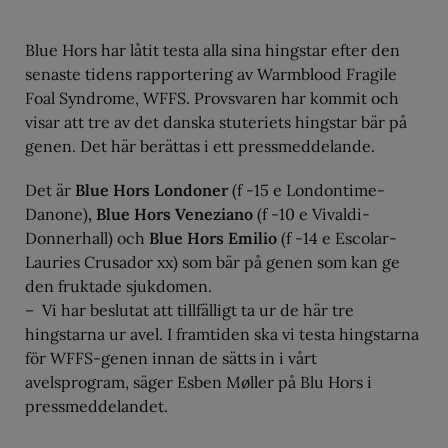
Blue Hors har låtit testa alla sina hingstar efter den
senaste tidens rapportering av Warmblood Fragile
Foal Syndrome, WFFS. Provsvaren har kommit och
visar att tre av det danska stuteriets hingstar bär på
genen. Det här berättas i ett pressmeddelande.
Det är
Blue Hors Londoner
(f -15 e Londontime-
Danone)
, Blue Hors Veneziano
(f -10 e Vivaldi-
Donnerhall) och
Blue Hors Emilio
(f -14 e Escolar-
Lauries Crusador xx) som bär på genen som kan ge
den fruktade sjukdomen.
– Vi har beslutat att tillfälligt ta ur de här tre
hingstarna ur avel. I framtiden ska vi testa hingstarna
för WFFS-genen innan de sätts in i vårt
avelsprogram, säger Esben Møller på Blu Hors i
pressmeddelandet.