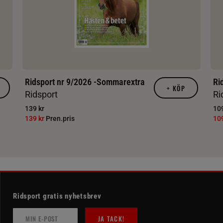
Ridsport nr 9/2026 -Sommarextra
Ri
+
KÖP
Ridsport
Ri
139 kr
109
139 kr
Pren.pris
10
Ridsport gratis nyhetsbrev
JA TACK!