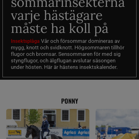
sommarinsekterna
varje hästägare
måste ha koll på
Vår och försommar domineras av
Insektsplåga
mygg, knott och svidknott. Högsommaren tillhör
flugor och bromsar. Sensommaren för med sig
styngflugor, och älgflugan avslutar säsongen
under hösten. Här är hästens insektskalender.
PONNY