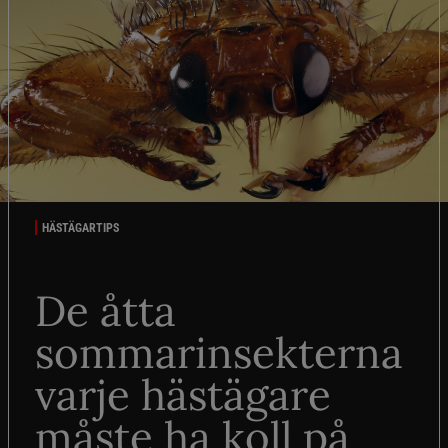
HÄSTÄGARTIPS
De åtta
sommarinsekterna
varje hästägare
måste ha koll på