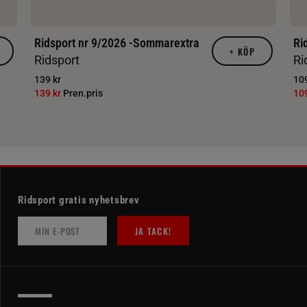
Ridsport nr 9/2026 -Sommarextra
Ri
+
KÖP
Ridsport
Ri
139 kr
109
139 kr
Pren.pris
10
Ridsport gratis nyhetsbrev
JA TACK!