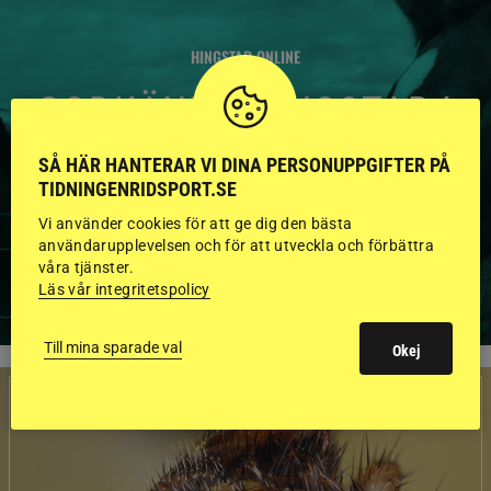
HINGSTAR ONLINE
GODKÄNDA HINGSTAR I
FLERA KATEGORIER MED
SÅ HÄR HANTERAR VI DINA PERSONUPPGIFTER PÅ
BILDER OCH FAKTA
TIDNINGENRIDSPORT.SE
Vi använder cookies för att ge dig den bästa
användarupplevelsen och för att utveckla och förbättra
våra tjänster.
VISA ALLA HINGSTAR
Läs vår integritetspolicy
Till mina sparade val
Okej