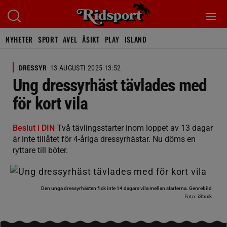
NYHETER
SPORT
AVEL
ÅSIKT
PLAY
ISLAND
DRESSYR
13 AUGUSTI 2025 13:52
Ung dressyrhäst tävlades med
för kort vila
Beslut i DIN
Två tävlingsstarter inom loppet av 13 dagar
är inte tillåtet för 4-åriga dressyrhästar. Nu döms en
ryttare till böter.
Den unga dressyrhästen fick inte 14 dagars vila mellan starterna. Genrebild
Foto:
iStock