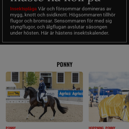
Vår och försommar domineras av
Insektsplåga
mygg, knott och svidknott. Högsommaren tillhör
flugor och bromsar. Sensommaren för med sig
styngflugor, och älgflugan avslutar säsongen
under hösten. Här är hästens insektskalender.
PONNY
PONNY
HOPPNING, PONNY