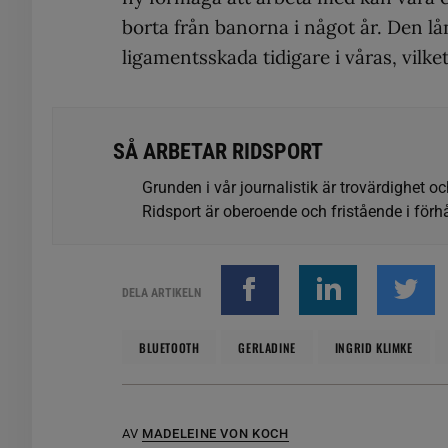
borta från banorna i något år. Den lå
ligamentsskada tidigare i våras, vilke
SÅ ARBETAR RIDSPORT
Grunden i vår journalistik är trovärdighet oc
Ridsport är oberoende och fristående i förhå
DELA ARTIKELN
BLUETOOTH
GERLADINE
INGRID KLIMKE
AV
MADELEINE VON KOCH