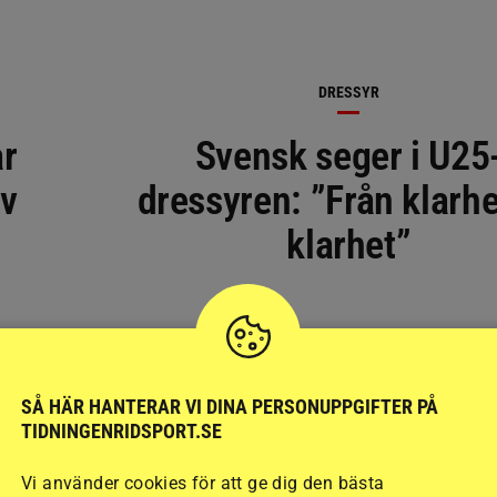
DRESSYR
ar
Svensk seger i U25
ev
dressyren: ”Från klarhet
klarhet”
SÅ HÄR HANTERAR VI DINA PERSONUPPGIFTER PÅ
TIDNINGENRIDSPORT.SE
Vi använder cookies för att ge dig den bästa