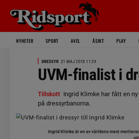
NYHETER
SPORT
AVEL
ÅSIKT
PLAY
DRESSYR
21 MAJ 2018 11:29
UVM-finalist i dr
Tillskott
Ingrid Klimke har fått en ny
på dressyrbanorna.
Ingrid Klimke är en av världens mest meriterad
vi