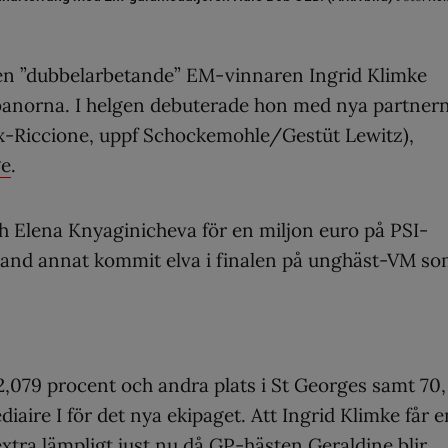
 men ”dubbelarbetande” EM-vinnaren Ingrid Klimke
rbanorna. I helgen debuterade hon med nya partner
aux-Riccione, uppf Schockemohle/Gestüt Lewitz),
ge
.
h Elena Knyaginicheva för en miljon euro på PSI-
land annat kommit elva i finalen på unghäst-VM s
2,079 procent och andra plats i St Georges samt 70,
diaire I för det nya ekipaget. Att Ingrid Klimke får e
xtra lämpligt just nu då GP-hästen Geraldine blir