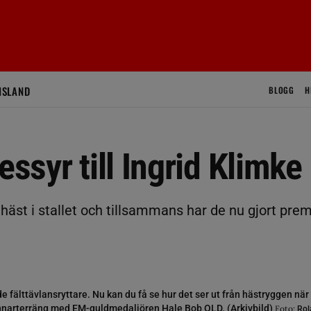
ISLAND
BLOGG
H
essyr till Ingrid Klimke
 häst i stallet och tillsammans har de nu gjort prem
e fälttävlansryttare. Nu kan du få se hur det ser ut från hästryggen när
nnarterräng med EM-guldmedaljören Hale Bob OLD. (Arkivbild)
Foto:
Rol