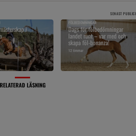
SENAST
PUBLIC
N
FÖLBEDÖMNINGAR
mästerskap i
Dags för fölbedömningar
n
landet runt – var med och
skapa föl-bonanza!
12 timmar
RELATERAD LÄSNING