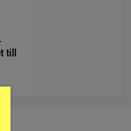
-
 till