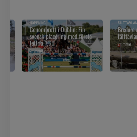
HOPPNING
FÄLTTÄVLA
Genombrott i Dublin: Fin
Bredare 
er
svensk placering med första
fälttävla
felfria 1,60
2 timmar
2 timmar