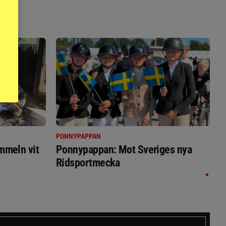
PONNYPAPPAN
immeln vit
Ponnypappan: Mot Sveriges nya
Ridsportmecka