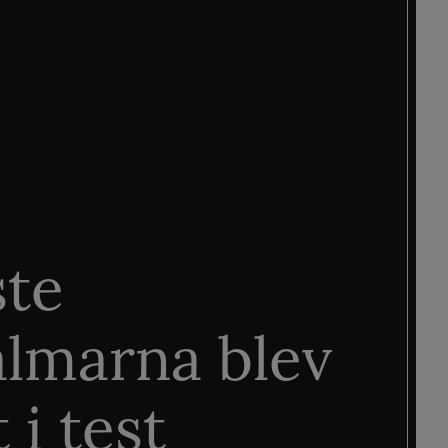
ste
älmarna blev
 i test