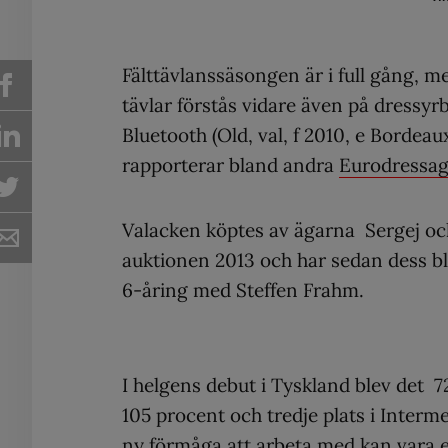
Fälttävlanssäsongen är i full gång,
tävlar förstås vidare även på dressy
Bluetooth (Old, val, f 2010, e Borde
rapporterar bland andra
Eurodressa
Valacken köptes av ägarna Sergej oc
auktionen 2013 och har sedan dess b
6-åring med Steffen Frahm.
I helgens debut i Tyskland blev det 7
105 procent och tredje plats i Interme
ny förmåga att arbeta med kan vara e