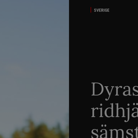
SVERIGE
Dyra
ridhj
sämst