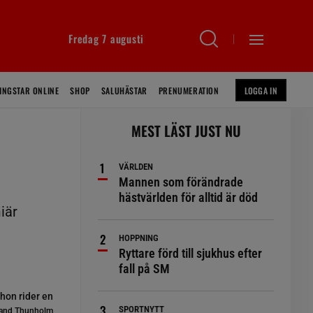
Fredag 7 augusti
INGSTAR ONLINE
SHOP
SALUHÄSTAR
PRENUMERATION
LOGGA IN
MEST LÄST JUST NU
VÄRLDEN
Mannen som förändrade
hästvärlden för alltid är död
iär
HOPPNING
Ryttare förd till sjukhus efter
fall på SM
 hon rider en
SPORTNYTT
and Thunholm