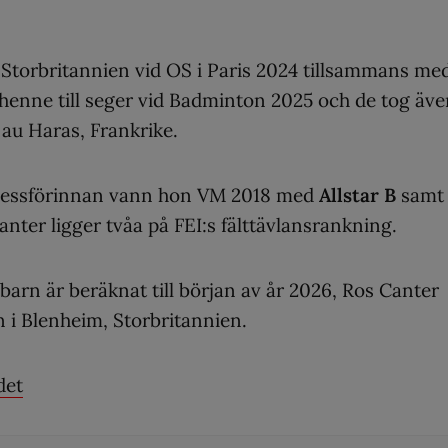
 Storbritannien vid OS i Paris 2024 tillsammans me
enne till seger vid Badminton 2025 och de tog äve
 au Haras, Frankrike.
h dessförinnan vann hon VM 2018 med
Allstar B
samt
anter ligger tvåa på FEI:s fälttävlansrankning.
arn är beräknat till början av år 2026, Ros Canter
i Blenheim, Storbritannien.
det