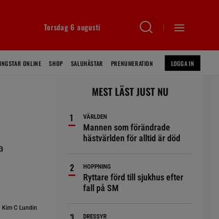
Torsdag 6 augusti
INGSTAR ONLINE
SHOP
SALUHÄSTAR
PRENUMERATION
LOGGA IN
MEST LÄST JUST NU
VÄRLDEN
Mannen som förändrade
hästvärlden för alltid är död
a
HOPPNING
Ryttare förd till sjukhus efter
fall på SM
:
Kim C Lundin
DRESSYR