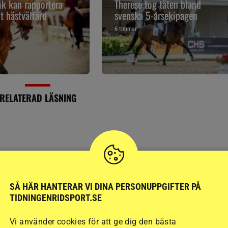
k kan rapportera
Therese tog täten bland
t hästvälfärd
svenska 5-årsekipagen
6 timmar
RELATERAD LÄSNING
SÅ HÄR HANTERAR VI DINA PERSONUPPGIFTER PÅ
TIDNINGENRIDSPORT.SE
Vi använder cookies för att ge dig den bästa
FÄLTTÄVLAN