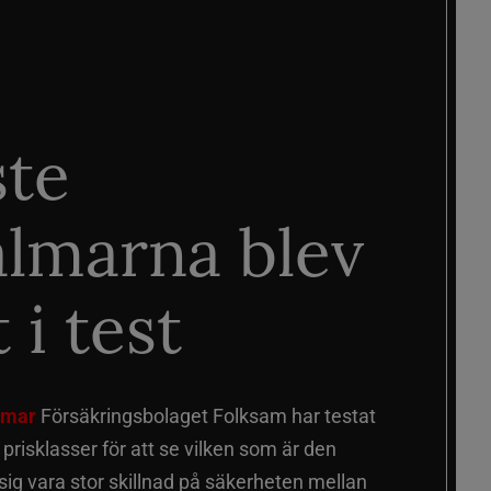
ste
älmarna blev
 i test
älmar
Försäkringsbolaget Folksam har testat
a prisklasser för att se vilken som är den
 sig vara stor skillnad på säkerheten mellan