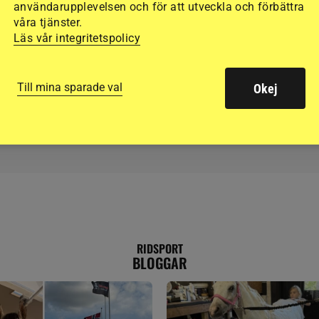
användarupplevelsen och för att utveckla och förbättra
våra tjänster.
Britterna håller greppe
Läs vår integritetspolicy
världsrankningen
Till mina sparade val
Okej
RIDSPORT
BLOGGAR