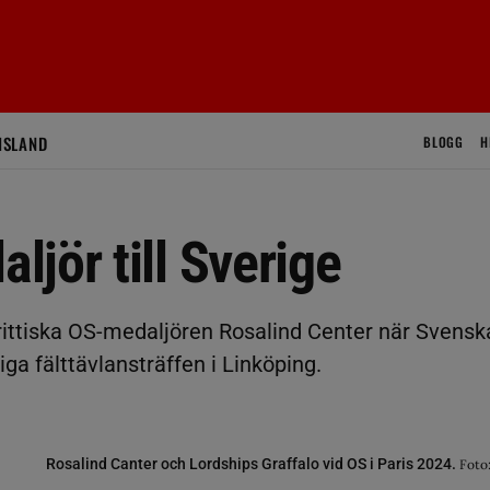
ISLAND
BLOGG
H
jör till Sverige
brittiska OS-medaljören Rosalind Center när Svensk
ga fälttävlansträffen i Linköping.
Rosalind Canter och Lordships Graffalo vid OS i Paris 2024.
Foto