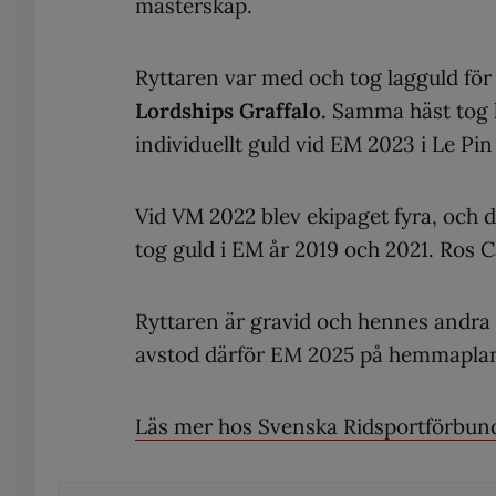
mästerskap.
Ryttaren var med och tog lagguld för
Lordships Graffalo.
Samma häst tog h
individuellt guld vid EM 2023 i Le Pin
Vid VM 2022 blev ekipaget fyra, oc
tog guld i EM år 2019 och 2021. Ros C
Ryttaren är gravid och hennes andra b
avstod därför EM 2025 på hemmaplan 
Läs mer hos Svenska Ridsportförbun