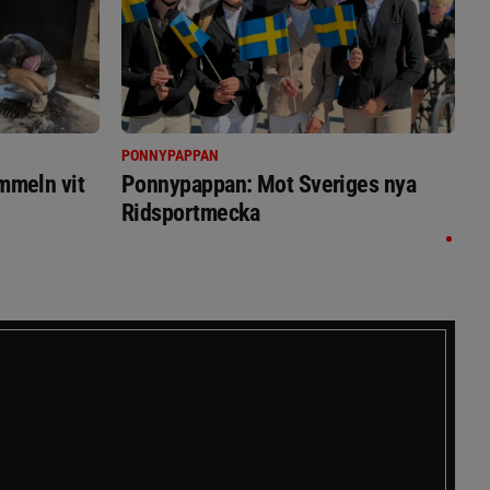
PONNYPAPPAN
immeln vit
Ponnypappan: Mot Sveriges nya
Ridsportmecka