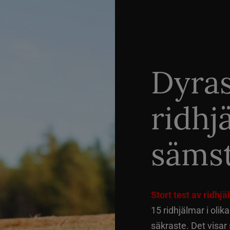
Dyra
ridhj
sämst
Stort test av ridhj
15 ridhjälmar i olik
säkraste. Det visar