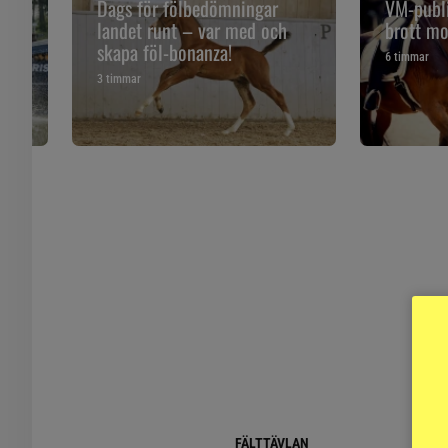
 och
Dags för fölbedömningar
VM-publi
landet runt – var med och
brott mo
skapa föl-bonanza!
6 timmar
3 timmar
FÄLTTÄVLAN