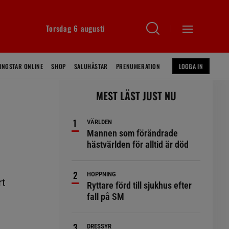
Torsdag 6 augusti
INGSTAR ONLINE
SHOP
SALUHÄSTAR
PRENUMERATION
LOGGA IN
MEST LÄST JUST NU
VÄRLDEN
Mannen som förändrade
hästvärlden för alltid är död
HOPPNING
rt
Ryttare förd till sjukhus efter
fall på SM
DRESSYR