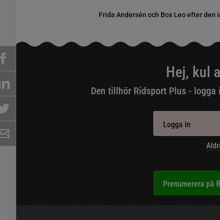
Frida Andersén och Box Leo efter den in
Hej, kul a
Den tillhör Ridsport Plus - logga 
Logga in
Aldr
Prenumerera på R