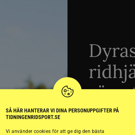
Dyra
ridhj
sämst
SÅ HÄR HANTERAR VI DINA PERSONUPPGIFTER PÅ
Stort test av ridhj
TIDNINGENRIDSPORT.SE
15 ridhjälmar i olik
Vi använder cookies för att ge dig den bästa
säkraste. Det visar