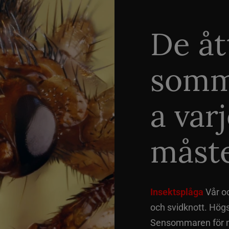
De åt
somm
a var
måste
Insektsplåga
Vår o
och svidknott. Hög
Sensommaren för me