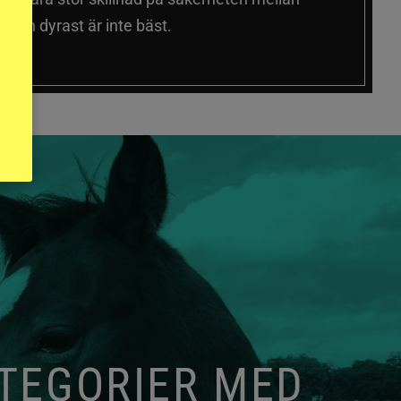
 och dyrast är inte bäst.
ATEGORIER MED