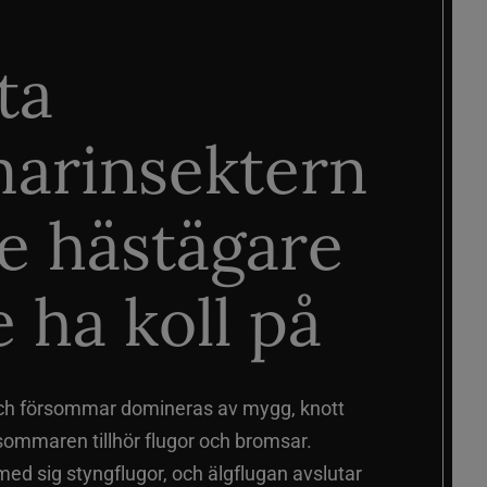
ta
arinsektern
je hästägare
 ha koll på
ch försommar domineras av mygg, knott
sommaren tillhör flugor och bromsar.
d sig styngflugor, och älgflugan avslutar