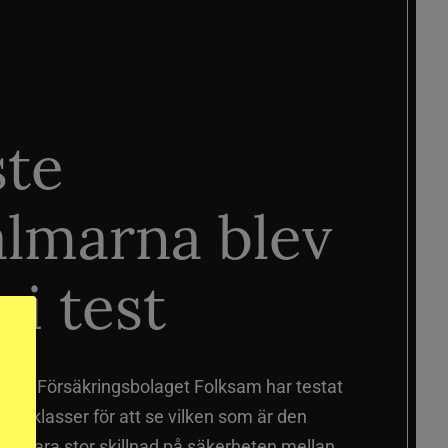
ste
älmarna blev
 i test
älmar
Försäkringsbolaget Folksam har testat
a prisklasser för att se vilken som är den
 sig vara stor skillnad på säkerheten mellan