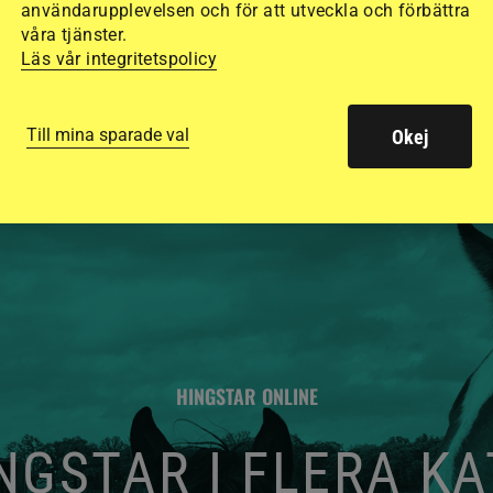
användarupplevelsen och för att utveckla och förbättra
de olika hjälmarna –
våra tjänster.
Läs vår integritetspolicy
Till mina sparade val
Okej
HINGSTAR ONLINE
GSTAR I FLERA K