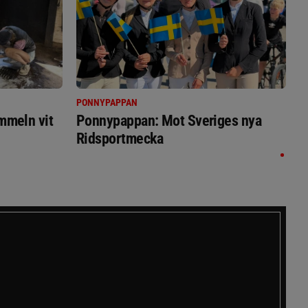
PONNYPAPPAN
immeln vit
Ponnypappan: Mot Sveriges nya
Ridsportmecka