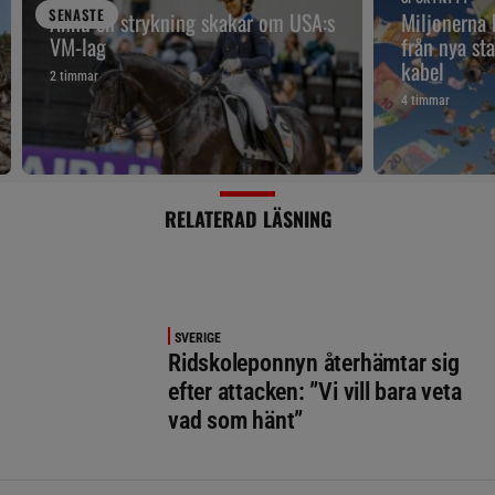
SENAST
E
Ännu en strykning skakar om USA:s
Miljonerna
VM-lag
från nya sta
kabel
2 timmar
4 timmar
RELATERAD LÄSNING
SVERIGE
Ridskoleponnyn återhämtar sig
efter attacken: ”Vi vill bara veta
vad som hänt”