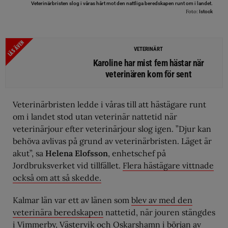
Veterinärbristen slog i våras hårt mot den nattliga beredskapen runt om i landet.
Foto:
Istock
LÄS ÄVEN
VETERINÄRT
Karoline har mist fem hästar när
veterinären kom för sent
Veterinärbristen ledde i våras till att hästägare runt
om i landet stod utan veterinär nattetid när
veterinärjour efter veterinärjour slog igen. ”Djur kan
behöva avlivas på grund av veterinärbristen. Läget är
akut”, sa
Helena Elofsson
, enhetschef på
Jordbruksverket vid tillfället.
Flera hästägare vittnade
också om att så skedde.
Kalmar län var ett av länen som
blev av med den
veterinära beredskapen
nattetid, när jouren stängdes
i Vimmerby, Västervik och Oskarshamn i början av