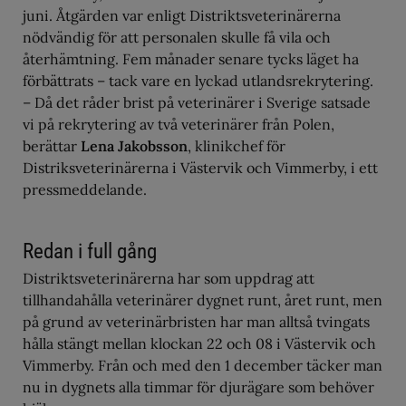
juni. Åtgärden var enligt Distriktsveterinärerna
nödvändig för att personalen skulle få vila och
återhämtning. Fem månader senare tycks läget ha
förbättrats – tack vare en lyckad utlandsrekrytering.
– Då det råder brist på veterinärer i Sverige satsade
vi på rekrytering av två veterinärer från Polen,
berättar
Lena Jakobsson
, klinikchef för
Distriksveterinärerna i Västervik och Vimmerby, i ett
pressmeddelande.
Redan i full gång
Distriktsveterinärerna har som uppdrag att
tillhandahålla veterinärer dygnet runt, året runt, men
på grund av veterinärbristen har man alltså tvingats
hålla stängt mellan klockan 22 och 08 i Västervik och
Vimmerby. Från och med den 1 december täcker man
nu in dygnets alla timmar för djurägare som behöver