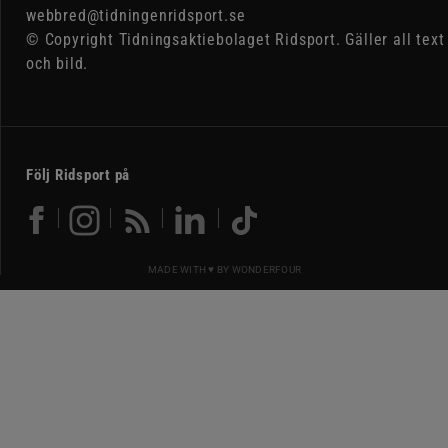
webbred@tidningenridsport.se
© Copyright Tidningsaktiebolaget Ridsport. Gäller all text
och bild.
Följ Ridsport på
MADE WITH ♥ BY
WONDERFOUR