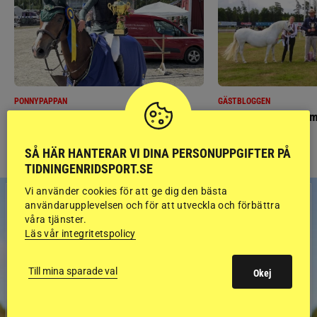
PONNYPAPPAN
GÄSTBLOGGEN
Ponnypappan: Kärlek från första gnägget
Finaldag med jubileum
SÅ HÄR HANTERAR VI DINA PERSONUPPGIFTER PÅ
TIDNINGENRIDSPORT.SE
Vi använder cookies för att ge dig den bästa
användarupplevelsen och för att utveckla och förbättra
våra tjänster.
Läs vår integritetspolicy
Till mina sparade val
Okej