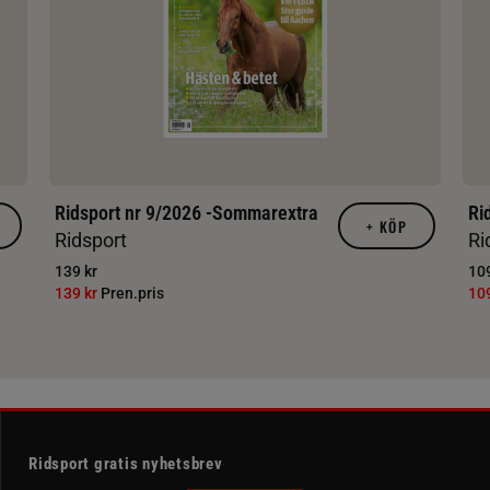
Ridsport nr 9/2026 -Sommarextra
Ri
+
KÖP
Ridsport
Ri
139 kr
109
139 kr
Pren.pris
10
Ridsport gratis nyhetsbrev