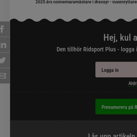
2025 års connemaramästare i dressyr - vuxenryttar
Hej, kul a
Den tillhör Ridsport Plus - logga 
Logga in
Aldr
Prenumerera på R