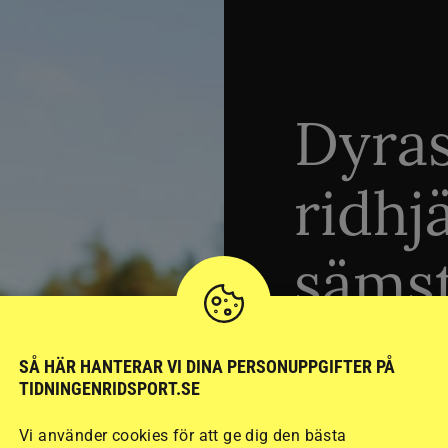
Dyra
ridhj
sämst
Stort test av ridhj
SÅ HÄR HANTERAR VI DINA PERSONUPPGIFTER PÅ
TIDNINGENRIDSPORT.SE
15 ridhjälmar i olik
säkraste. Det visar
Vi använder cookies för att ge dig den bästa