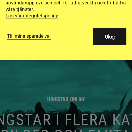
de olika hjälmarna –
användarupplevelsen och för att utveckla och förbättra
våra tjänster.
Läs vår integritetspolicy
Till mina sparade val
Okej
HINGSTAR ONLINE
GSTAR I FLERA K