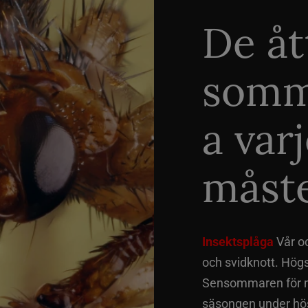
De åt
somm
a var
måste
Insektsplåga
Vår o
och svidknott. Hög
Sensommaren för me
säsongen under hös