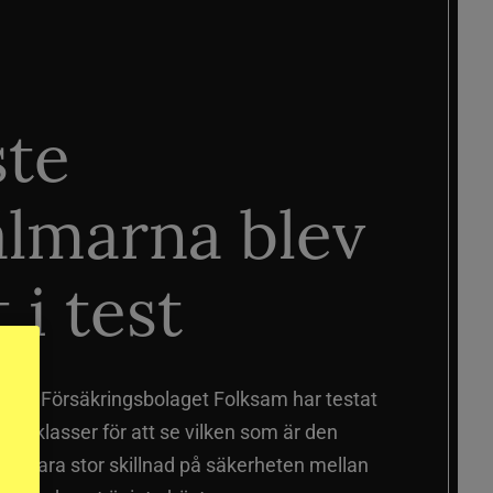
ste
älmarna blev
 i test
älmar
Försäkringsbolaget Folksam har testat
a prisklasser för att se vilken som är den
 sig vara stor skillnad på säkerheten mellan