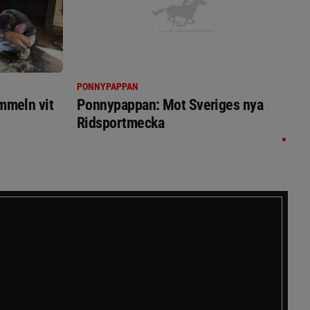
PONNYPAPPAN
immeln vit
Ponnypappan: Mot Sveriges nya
Ridsportmecka