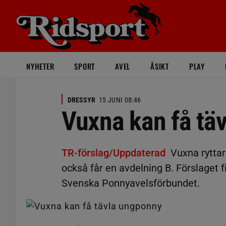
NYHETER
SPORT
AVEL
ÅSIKT
PLAY
DRESSYR
15 JUNI 08:46
Vuxna kan få tä
TR-förslag/Uppdaterad
Vuxna ryttar
också får en avdelning B. Förslaget
Svenska Ponnyavelsförbundet.