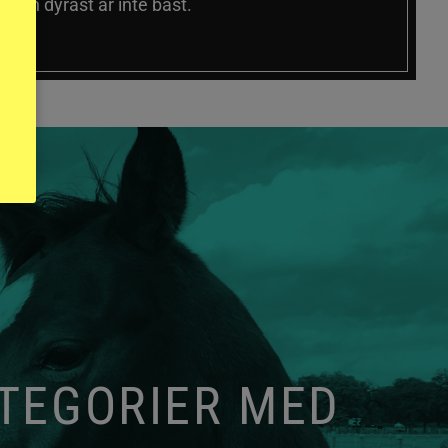
 och dyrast är inte bäst.
ATEGORIER MED