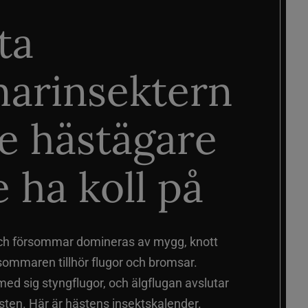
ta
arinsektern
je hästägare
 ha koll på
ch försommar domineras av mygg, knott
sommaren tillhör flugor och bromsar.
d sig styngflugor, och älgflugan avslutar
ten. Här är hästens insektskalender.