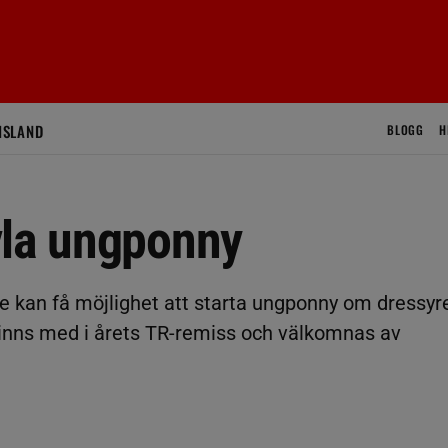
ISLAND
BLOGG
H
vla ungponny
e kan få möjlighet att starta ungponny om dressyr
 finns med i årets TR-remiss och välkomnas av