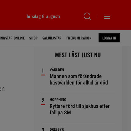
Torsdag 6 augusti
INGSTAR ONLINE
SHOP
SALUHÄSTAR
PRENUMERATION
LOGGA IN
MEST LÄST JUST NU
VÄRLDEN
Mannen som förändrade
hästvärlden för alltid är död
en
HOPPNING
Ryttare förd till sjukhus efter
fall på SM
DRESSYR