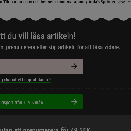
en Tilda Allansson och hennes connemaraponny Arda's Sprinter
Foto:
Jen
tt du vill läsa artikeln!
in, prenumerera eller köp artikeln för att läsa vidare.
ig skapat ett digitalt konto?
idsport från 119:-/mån