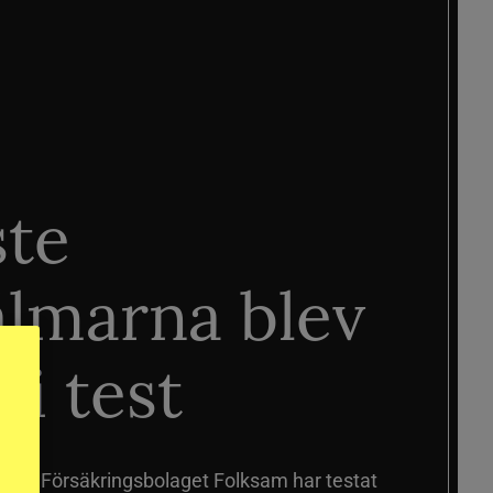
ste
älmarna blev
 i test
älmar
Försäkringsbolaget Folksam har testat