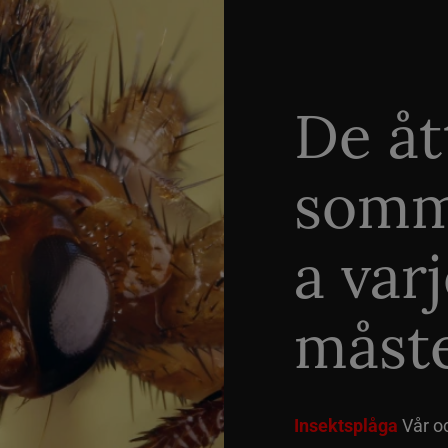
De åt
somm
a var
måste
Insektsplåga
Vår o