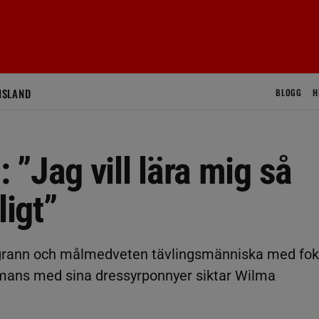
ISLAND
BLOGG
H
”Jag vill lära mig så
igt”
grann och målmedveten tävlingsmänniska med fo
mmans med sina dressyrponnyer siktar Wilma