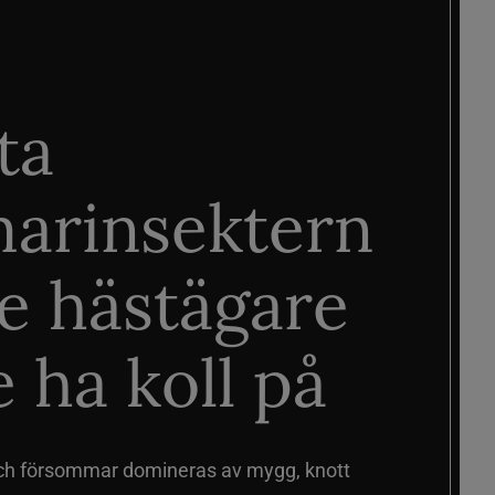
ta
arinsektern
je hästägare
 ha koll på
ch försommar domineras av mygg, knott