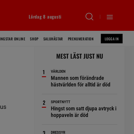
Lördag 8 augusti
INGSTAR ONLINE
SHOP
SALUHÄSTAR
PRENUMERATION
LOGGA IN
MEST LÄST JUST NU
VÄRLDEN
Mannen som förändrade
hästvärlden för alltid är död
SPORTNYTT
kus
Hingst som satt djupa avtryck i
hoppaveln är död
DRESSYR