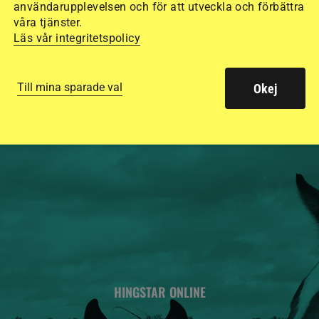
användarupplevelsen och för att utveckla och förbättra
15 ridhjälmar i olik
våra tjänster.
säkraste. Det visar
Läs vår integritetspolicy
de olika hjälmarna –
Till mina sparade val
Okej
HINGSTAR ONLINE