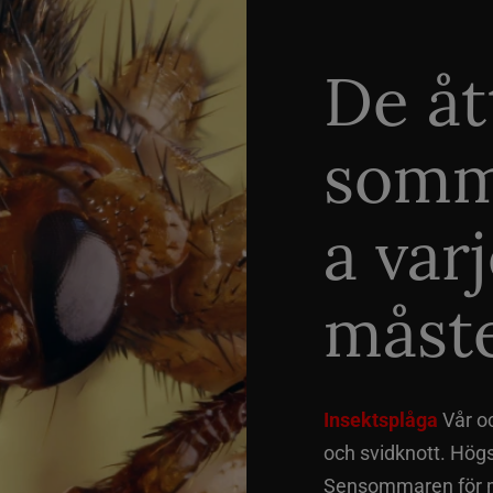
De åt
somm
a var
måste
Insektsplåga
Vår o
och svidknott. Hög
Sensommaren för me