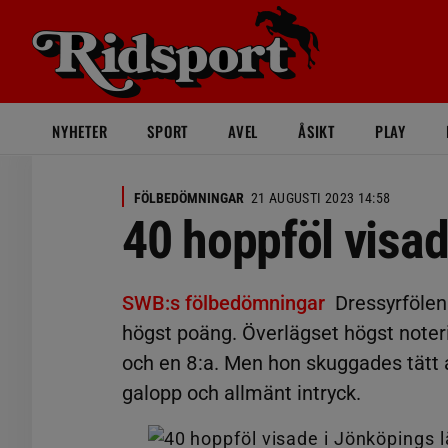
NYHETER
SPORT
AVEL
ÅSIKT
PLAY
FÖLBEDÖMNINGAR
21 AUGUSTI 2023 14:58
40 hoppföl visad
SWB:s fölbedömningar
Dressyrfölen
högst poäng. Överlägset högst noteri
och en 8:a. Men hon skuggades tätt a
galopp och allmänt intryck.