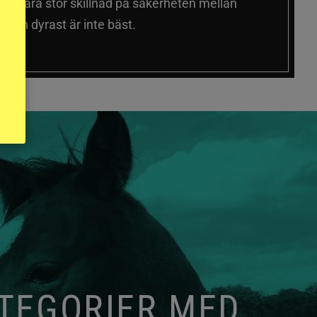
 sig vara stor skillnad på säkerheten mellan
 och dyrast är inte bäst.
ATEGORIER MED