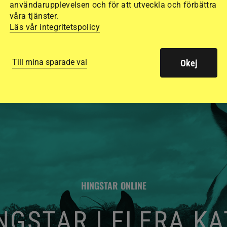
säkraste. Det visar
användarupplevelsen och för att utveckla och förbättra
våra tjänster.
de olika hjälmarna –
Läs vår integritetspolicy
Till mina sparade val
Okej
HINGSTAR ONLINE
GSTAR I FLERA K