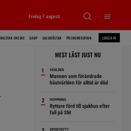
Fredag 7 augusti
INGSTAR ONLINE
SHOP
SALUHÄSTAR
PRENUMERATION
LOGGA IN
MEST LÄST JUST NU
VÄRLDEN
Mannen som förändrade
hästvärlden för alltid är död
a
r
HOPPNING
Ryttare förd till sjukhus efter
fall på SM
SPORTNYTT