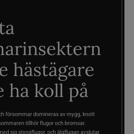
ta
arinsektern
je hästägare
 ha koll på
ch försommar domineras av mygg, knott
sommaren tillhör flugor och bromsar.
d sig styngflugor, och älgflugan avslutar