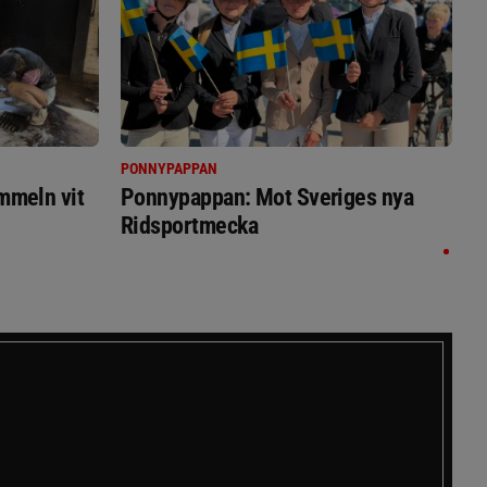
PONNYPAPPAN
immeln vit
Ponnypappan: Mot Sveriges nya
Ridsportmecka