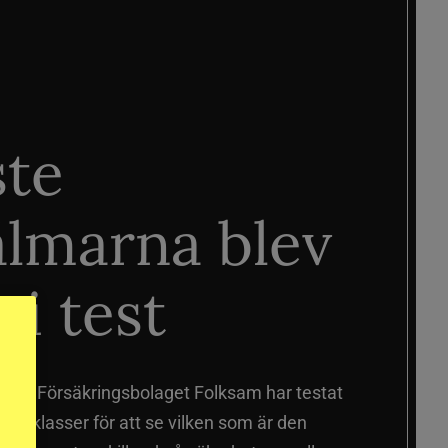
ste
älmarna blev
 i test
älmar
Försäkringsbolaget Folksam har testat
a prisklasser för att se vilken som är den