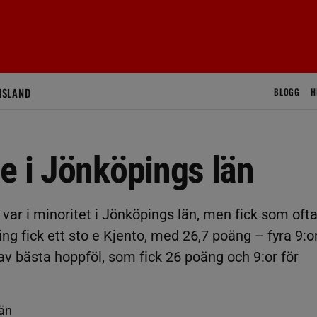
ISLAND
BLOGG
H
e i Jönköpings län
 var i minoritet i Jönköpings län, men fick som oft
ng fick ett sto e Kjento, med 26,7 poäng – fyra 9:o
v bästa hoppföl, som fick 26 poäng och 9:or för