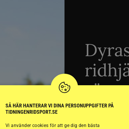
Dyra
ridhj
sämst
SÅ HÄR HANTERAR VI DINA PERSONUPPGIFTER PÅ
TIDNINGENRIDSPORT.SE
Stort test av ridhj
15 ridhjälmar i olik
Vi använder cookies för att ge dig den bästa