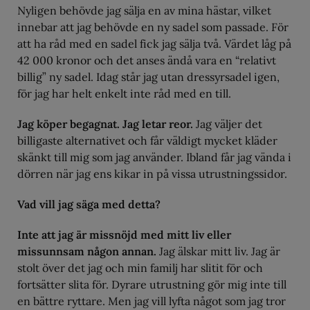
Nyligen behövde jag sälja en av mina hästar, vilket
innebar att jag behövde en ny sadel som passade. För
att ha råd med en sadel fick jag sälja två. Värdet låg på
42 000 kronor och det anses ändå vara en “relativt
billig” ny sadel. Idag står jag utan dressyrsadel igen,
för jag har helt enkelt inte råd med en till.
Jag köper begagnat. Jag letar reor.
Jag väljer det
billigaste alternativet och får väldigt mycket kläder
skänkt till mig som jag använder. Ibland får jag vända i
dörren när jag ens kikar in på vissa utrustningssidor.
Vad vill jag säga med detta?
Inte att jag är missnöjd med mitt liv eller
missunnsam någon annan.
Jag älskar mitt liv. Jag är
stolt över det jag och min familj har slitit för och
fortsätter slita för. Dyrare utrustning gör mig inte till
en bättre ryttare. Men jag vill lyfta något som jag tror