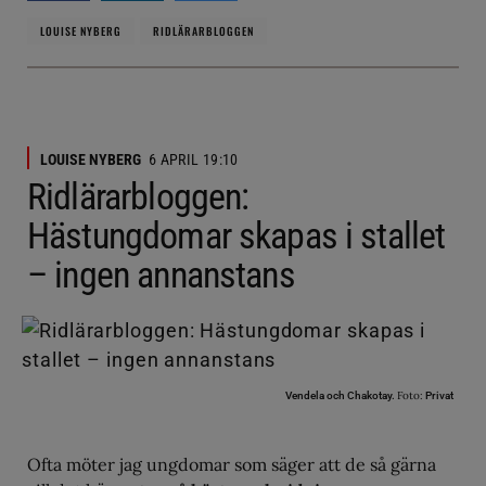
LOUISE NYBERG
RIDLÄRARBLOGGEN
LOUISE NYBERG
6 APRIL 19:10
Ridlärarbloggen:
Hästungdomar skapas i stallet
– ingen annanstans
Foto:
Vendela och Chakotay.
Privat
Ofta möter jag ungdomar som säger att de så gärna