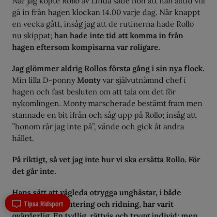
När jag köpte Rollo av Linda sade hon att han alltid vill
gå in från hagen klockan 14.00 varje dag. När knappt
en vecka gått, insåg jag att de rutinerna hade Rollo
nu skippat;
han hade inte tid att komma in från
hagen eftersom kompisarna var roligare.
Jag glömmer aldrig Rollos första gång i sin nya flock.
Min lilla D-ponny
Monty
var självutnämnd chef i
hagen och fast besluten om att tala om det för
nykomlingen. Monty marscherade bestämt fram men
stannade en bit ifrån och såg upp på Rollo; insåg att
”honom rår jag inte på”, vände och gick åt andra
hållet.
På riktigt, så vet jag inte hur vi ska ersätta Rollo. För
det går inte.
Hans sätt att vägleda otrygga unghästar, i både
uppförande, hantering och ridning, har varit
Tipsa Ridsport
ovärderlig. En tydlig, rättvis och trygg individ; men