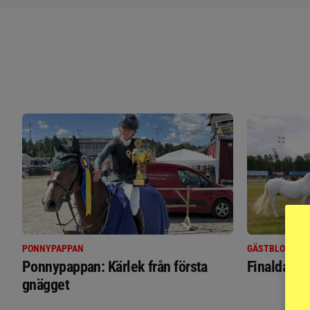
PONNYPAPPAN
GÄSTBLOGGEN
Ponnypappan: Kärlek från första
Finaldag m
gnägget