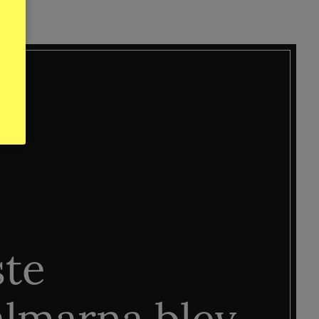
ste
älmarna blev