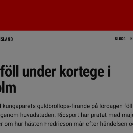
ISLAND
BLOGG
H
föll under kortege i
olm
kungaparets guldbröllops-firande på lördagen föll
n genom huvudstaden. Ridsport har pratat med maj
 om hur hästen Fredricson mår efter händelsen o