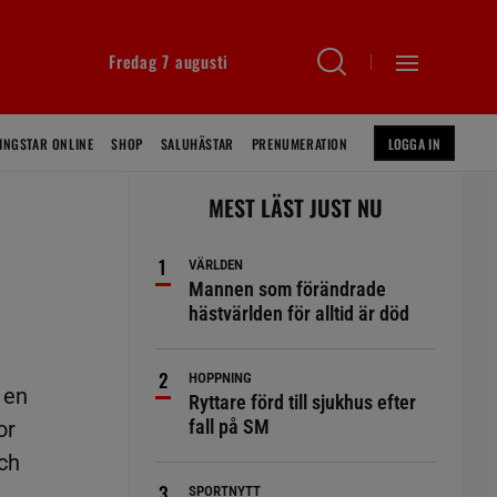
Fredag 7 augusti
INGSTAR ONLINE
SHOP
SALUHÄSTAR
PRENUMERATION
LOGGA IN
MEST LÄST JUST NU
VÄRLDEN
Mannen som förändrade
hästvärlden för alltid är död
HOPPNING
 en
Ryttare förd till sjukhus efter
fall på SM
or
ch
SPORTNYTT