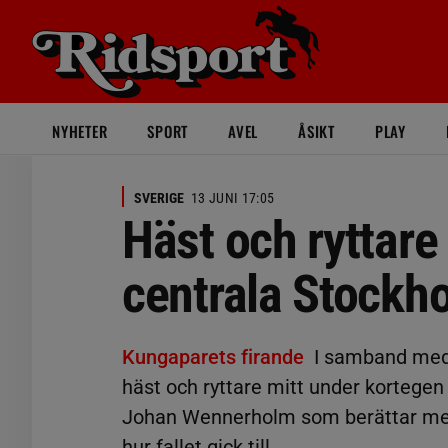
NYHETER
SPORT
AVEL
ÅSIKT
PLAY
SVERIGE
13 JUNI 17:05
Häst och ryttare 
centrala Stockh
Kungaparets firande
I samband med 
häst och ryttare mitt under kortege
Johan Wennerholm som berättar mer
hur fallet gick till.