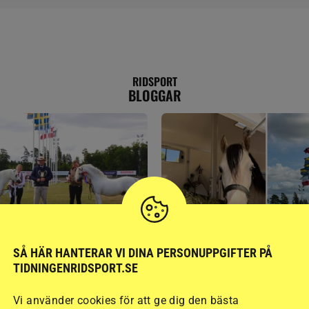
RIDSPORT
BLOGGAR
GÄSTBLOGGEN
SÅ HÄR HANTERAR VI DINA PERSONUPPGIFTER PÅ
ed jubileumsutställning
Så gick det på helgens ut
TIDNINGENRIDSPORT.SE
Vi använder cookies för att ge dig den bästa