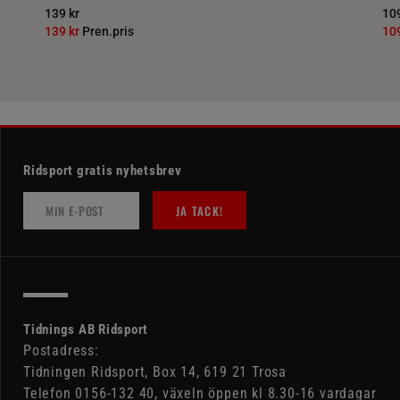
139 kr
109
139 kr
Pren.pris
10
Ridsport gratis nyhetsbrev
JA TACK!
Tidnings AB Ridsport
Postadress:
Tidningen Ridsport, Box 14, 619 21 Trosa
Telefon 0156-132 40, växeln öppen kl 8.30-16 vardagar