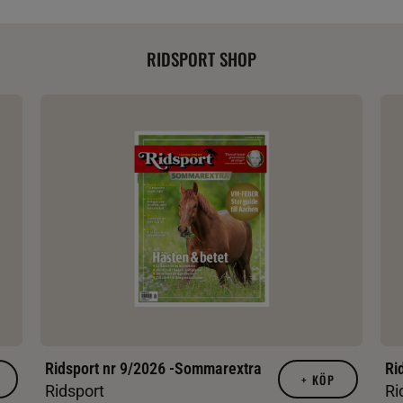
RIDSPORT SHOP
Ridsport nr 9/2026 -Sommarextra
Ri
+
KÖP
Ridsport
Ri