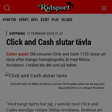
NYHETER
SPORT
AVEL
ÅSIKT
PLAY
ISLAND
HOPPNING
17 FEBRUARI 2018 21:51
Click and Cash slutar tävla
Sätter punkt
SM-vinnaren Click and Cash 1155 slutar att
tävla efter många framgångsrika år med Niklas
Arvidsson. I stället blir det avel på heltid.
Click and Cash och Niklas Arvidsson, som har ridit hingsten sedan han var ung, syns
Foto:
här på SM 2015.
Roland Thunholm
”Med tungt hjärta har jag, i samråd med Click and
Cashs ständige ryttare Niklas Arvidsson, beslutat att