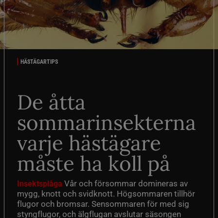
HÄSTÄGARTIPS
De åtta
sommarinsekterna
varje hästägare
måste ha koll på
Vår och försommar domineras av
Insektsplåga
mygg, knott och svidknott. Högsommaren tillhör
flugor och bromsar. Sensommaren för med sig
styngflugor, och älgflugan avslutar säsongen