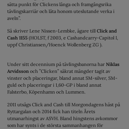
sätta punkt för Clickens långa och framgångsrika
tävlingskarriär och låta honom uteslutande verka i
aveln”.
Så skriver Lene Nissen-Lembke, ägare till
Click and
Cash 1155
(HOLST, f 2003, e Cashandcarry-Capitol I,
uppf Christiansen/Hoenck Wollenberg ZG ).
Under sitt decennium på tävlingsbanorna har
Niklas
Arvidsson
och ”Clicken” säkrat mängder tagit av
vinster och placeringar, bland annat SM-silver, SM-
guld och placeringar i 1,60-GP i bland annat
Falsterbo, Köpenhamn och Lummen.
2011 utsågs Click and Cash till Morgondagens häst på
Ryttargalan och 2014 fick han titeln Årets
utmanarhingst av ASVH. Bland hingstens avkommor
som har synts i de största sammanhangen för