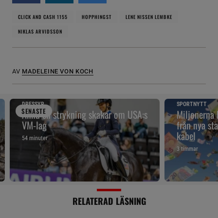
CLICK AND CASH 1155
HOPPHINGST
LENE NISSEN LEMBKE
NIKLAS ARVIDSSON
AV
MADELEINE VON KOCH
DRESSYR
SPORTNYTT
SENAST
E
Ännu en strykning skakar om USA:s
Miljonerna
VM-lag
från nya sta
kabel
54 minuter
3 timmar
RELATERAD LÄSNING