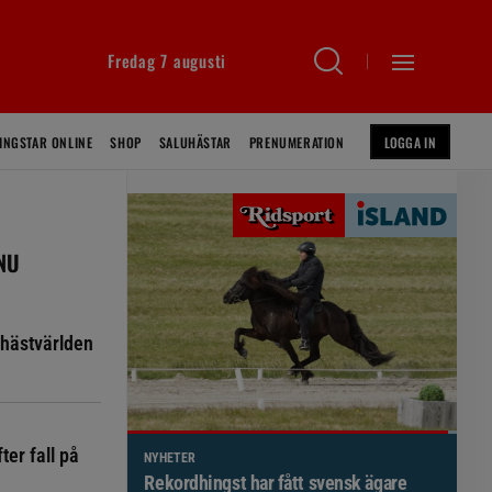
Fredag 7 augusti
INGSTAR ONLINE
SHOP
SALUHÄSTAR
PRENUMERATION
LOGGA IN
 NU
hästvärlden
ter fall på
NYHETER
Brett politiskt stöd för förändringar i