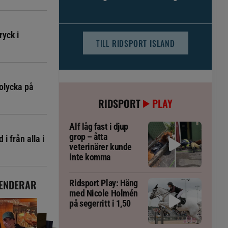
djursjukvården – häst kan omfattas
ryck i
TILL
RIDSPORT ISLAND
olycka på
RIDSPORT
PLAY
Alf låg fast i djup
grop – åtta
i från alla i
veterinärer kunde
inte komma
ENDERAR
Ridsport Play: Häng
med Nicole Holmén
på segerritt i 1,50