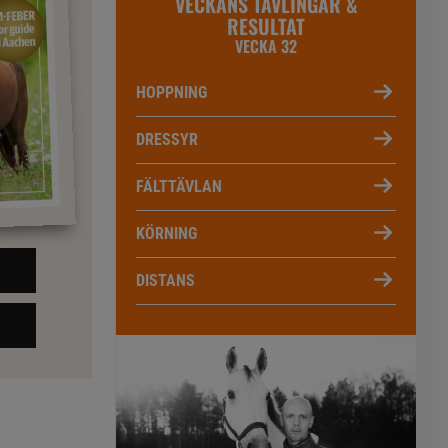
VECKANS TÄVLINGAR &
RESULTAT
VECKA 32
HOPPNING
DRESSYR
FÄLTTÄVLAN
KÖRNING
DISTANS