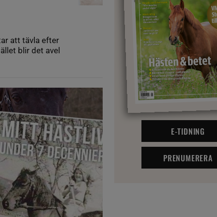
r att tävla efter
let blir det avel
E-TIDNING
PRENUMERERA