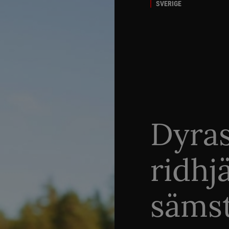
SVERIGE
Dyra
ridhj
sämst