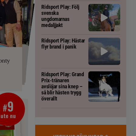
Ridsport Play: Följ
svenska
ungdomarnas
medaljjakt
Ridsport Play: Hästar
flyr brand i panik
PLAY
RT
 Prix-tränaren
 häst blivit
ta om fång
r är allt
gorm
onty
g överallt
Ridsport Play: Grand
Prix-tränaren
avslöjar sina knep –
så blir hästen trygg
överallt
9
#
ute nu