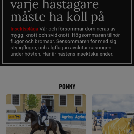
varje hästägare
måste ha koll på
Vår och försommar domineras av
Insektsplåga
mygg, knott och svidknott. Högsommaren tillhör
flugor och bromsar. Sensommaren för med sig
styngflugor, och älgflugan avslutar säsongen
under hösten. Här är hästens insektskalender.
PONNY