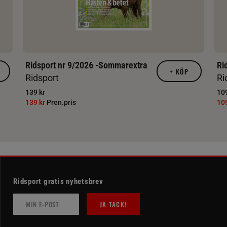
Ridsport nr 9/2026 -Sommarextra
Ri
+
KÖP
Ridsport
Ri
139 kr
109
139 kr
Pren.pris
10
Ridsport gratis nyhetsbrev
JA TACK!