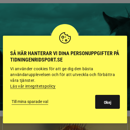
HINGSTAR ONLINE
GODKÄNDA HINGSTAR I
SÅ HÄR HANTERAR VI DINA PERSONUPPGIFTER PÅ
FLERA KATEGORIER MED
TIDNINGENRIDSPORT.SE
BILDER OCH FAKTA
Vi använder cookies för att ge dig den bästa
användarupplevelsen och för att utveckla och förbättra
våra tjänster.
Läs vår integritetspolicy
VISA ALLA HINGSTAR
Till mina sparade val
Okej