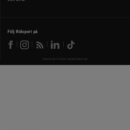
Följ Ridsport på
MADE WITH ♥ BY
WONDERFOUR