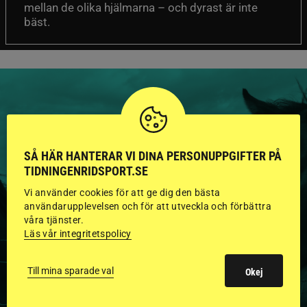
mellan de olika hjälmarna – och dyrast är inte
bäst.
HINGSTAR ONLINE
SÅ HÄR HANTERAR VI DINA PERSONUPPGIFTER PÅ
GODKÄNDA HINGSTAR I
TIDNINGENRIDSPORT.SE
FLERA KATEGORIER MED
Vi använder cookies för att ge dig den bästa
användarupplevelsen och för att utveckla och förbättra
BILDER OCH FAKTA
våra tjänster.
Läs vår integritetspolicy
Till mina sparade val
Okej
VISA ALLA HINGSTAR