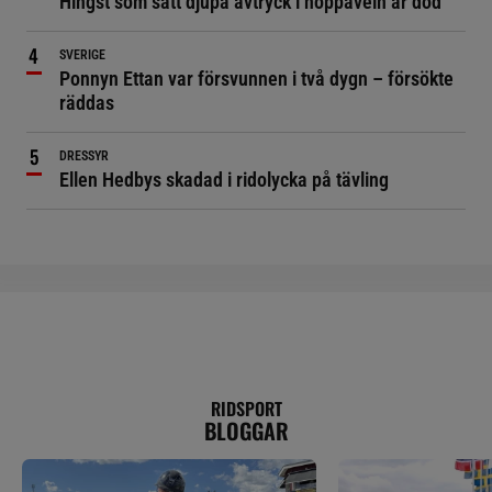
Hingst som satt djupa avtryck i hoppaveln är död
SVERIGE
Ponnyn Ettan var försvunnen i två dygn – försökte
räddas
DRESSYR
Ellen Hedbys skadad i ridolycka på tävling
RIDSPORT
BLOGGAR