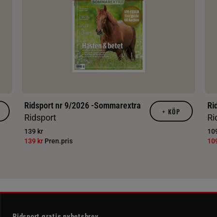
Ridsport nr 9/2026 -Sommarextra
Ri
+
KÖP
Ridsport
Ri
139 kr
109
139 kr
Pren.pris
10
Ridsport gratis nyhetsbrev