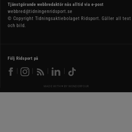
Tjänstgörande webbredaktör nås alltid via e-post
webbred@tidningenridsport.se
© Copyright Tidningsaktiebolaget Ridsport. Gäller all text
och bild.
Följ Ridsport på
MADE WITH ♥ BY
WONDERFOUR