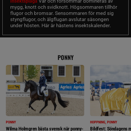
Vår och försommar domineras av
Insektsplåga
mygg, knott och svidknott. Högsommaren tillhör
flugor och bromsar. Sensommaren för med sig
styngflugor, och älgflugan avslutar säsongen
under hösten. Här är hästens insektskalender.
PONNY
PONNY
HOPPNING, PONNY
Wilma Holmgren bästa svensk när ponny-
Bildfest: Söndagens m