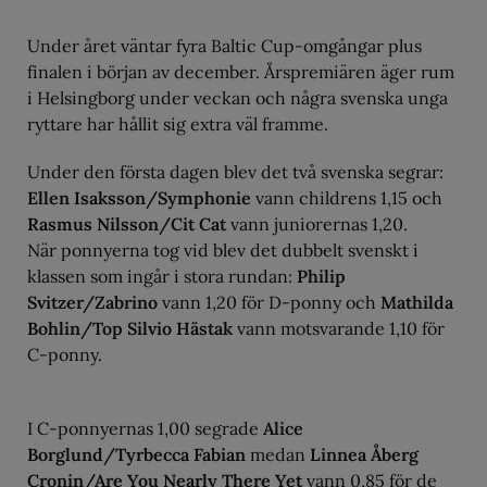
Under året väntar fyra Baltic Cup-omgångar plus
finalen i början av december. Årspremiären äger rum
i Helsingborg under veckan och några svenska unga
ryttare har hållit sig extra väl framme.
Under den första dagen blev det två svenska segrar:
Ellen Isaksson/Symphonie
vann childrens 1,15 och
Rasmus Nilsson/Cit Cat
vann juniorernas 1,20.
När ponnyerna tog vid blev det dubbelt svenskt i
klassen som ingår i stora rundan:
Philip
Svitzer/Zabrino
vann 1,20 för D-ponny och
Mathilda
Bohlin/Top Silvio Hästak
vann motsvarande 1,10 för
C-ponny.
I C-ponnyernas 1,00 segrade
Alice
Borglund/Tyrbecca Fabian
medan
Linnea Åberg
Cronin/Are You Nearly There Yet
vann 0,85 för de