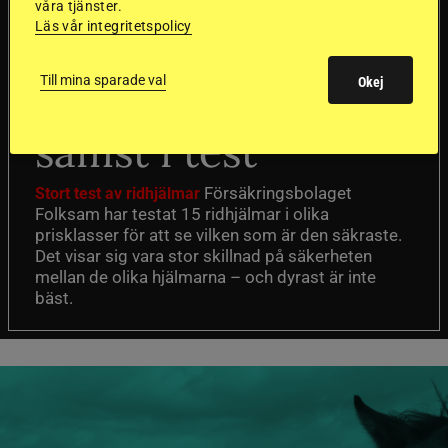
våra tjänster.
Läs vår integritetspolicy
Dyraste
Till mina sparade val
Okej
ridhjälmarna blev
sämst i test
Försäkringsbolaget
Stort test av ridhjälmar
Folksam har testat 15 ridhjälmar i olika
prisklasser för att se vilken som är den säkraste.
Det visar sig vara stor skillnad på säkerheten
mellan de olika hjälmarna – och dyrast är inte
bäst.