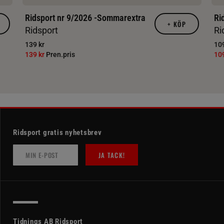
Ridsport nr 9/2026 -Sommarextra
Ri
+
KÖP
Ridsport
Ri
139 kr
109
139 kr
Pren.pris
10
Ridsport gratis nyhetsbrev
JA TACK!
Tidnings AB Ridsport