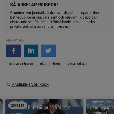
SÅ ARBETAR RIDSPORT
Grunden i vår journalistik är trovärdighet och opartiskhet.
Det vi publicerar ska vara sant och relevant. Ridsport är
oberoende och fristående i förhållande till ekonomiska,
privata, politiska och andra intressen.
DELA ARTIKELN
CHRISTER PÅLSSON
MÄSTERTRÄNARE
MATSRETRÄNARE
AV
MADELEINE VON KOCH
HOPPNING
PONNYPAPPAN
SENAST
E
Snuvade Rolf-Göran på VM-start
Ponnypappan
gnägget