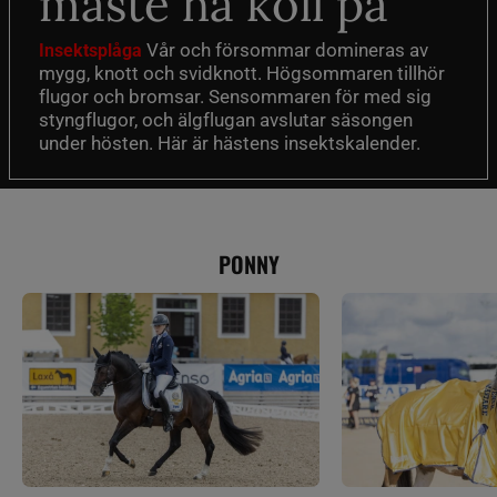
måste ha koll på
Vår och försommar domineras av
Insektsplåga
mygg, knott och svidknott. Högsommaren tillhör
flugor och bromsar. Sensommaren för med sig
styngflugor, och älgflugan avslutar säsongen
under hösten. Här är hästens insektskalender.
PONNY