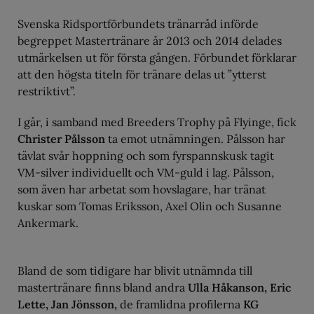
Svenska Ridsportförbundets tränarråd införde
begreppet Mastertränare år 2013 och 2014 delades
utmärkelsen ut för första gången. Förbundet förklarar
att den högsta titeln för tränare delas ut ”ytterst
restriktivt”.
I går, i samband med Breeders Trophy på Flyinge, fick
Christer Pålsson
ta emot utnämningen. Pålsson har
tävlat svår hoppning och som fyrspannskusk tagit
VM-silver individuellt och VM-guld i lag. Pålsson,
som även har arbetat som hovslagare, har tränat
kuskar som Tomas Eriksson, Axel Olin och Susanne
Ankermark.
Bland de som tidigare har blivit utnämnda till
mastertränare finns bland andra
Ulla Håkanson, Eric
Lette, Jan Jönsson,
de framlidna profilerna
KG