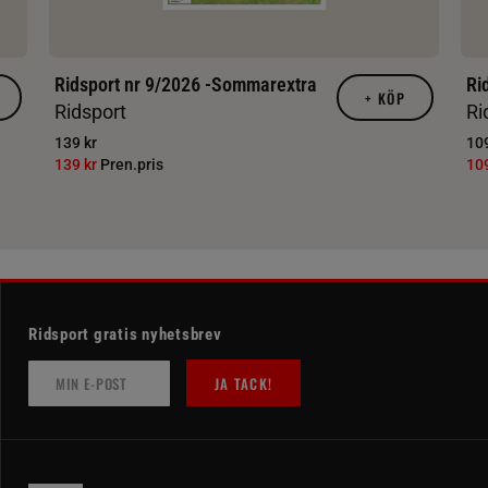
Ridsport nr 9/2026 -Sommarextra
Ri
+
KÖP
Ridsport
Ri
139 kr
109
139 kr
Pren.pris
10
Ridsport gratis nyhetsbrev
JA TACK!