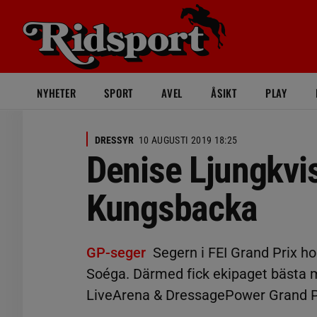
NYHETER
SPORT
AVEL
ÅSIKT
PLAY
DRESSYR
10 AUGUSTI 2019 18:25
Denise Ljungkvis
Kungsbacka
GP-seger
Segern i FEI Grand Prix ho
Soéga. Därmed fick ekipaget bästa m
LiveArena & DressagePower Grand Pr