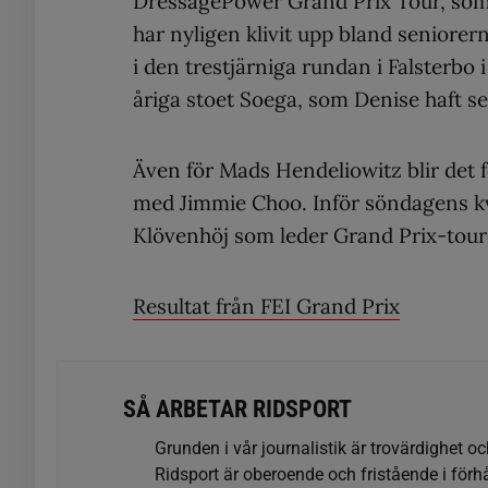
DressagePower Grand Prix Tour, som 
har nyligen klivit upp bland seniorer
i den trestjärniga rundan i Falsterbo i 
åriga stoet Soega, som Denise haft s
Även för Mads Hendeliowitz blir det f
med Jimmie Choo. Inför söndagens k
Klövenhöj som leder Grand Prix-tour
Resultat från FEI Grand Prix
SÅ ARBETAR RIDSPORT
Grunden i vår journalistik är trovärdighet oc
Ridsport är oberoende och fristående i förhå