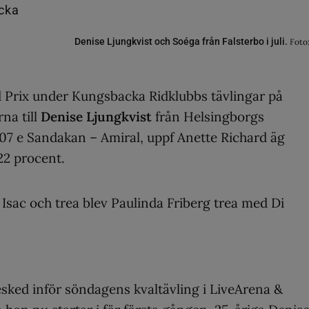
Denise Ljungkvist och Soéga från Falsterbo i juli.
Foto
nd Prix under Kungsbacka Ridklubbs tävlingar på
na till
Denise Ljungkvist
från Helsingborgs
07 e Sandakan – Amiral, uppf Anette Richard äg
22 procent.
sac och trea blev Paulinda Friberg trea med Di
esked inför söndagens kvaltävling i LiveArena &