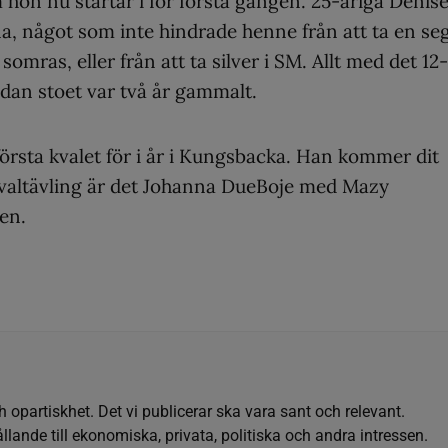
hon nu startar i för första gången. 25-åriga Denis
na, något som inte hindrade henne från att ta en se
somras, eller från att ta silver i SM. Allt med det 12-
edan stoet var två år gammalt.
örsta kvalet för i år i Kungsbacka. Han kommer dit
valtävling är det Johanna DueBoje med Mazy
en.
h opartiskhet. Det vi publicerar ska vara sant och relevant.
llande till ekonomiska, privata, politiska och andra intressen.