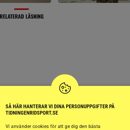
RELATERAD LÄSNING
DRESSYR
Kung Kittel sitter kvar
SÅ HÄR HANTERAR VI DINA PERSONUPPGIFTER PÅ
TIDNINGENRIDSPORT.SE
g
SM-tronen
Vi använder cookies för att ge dig den bästa