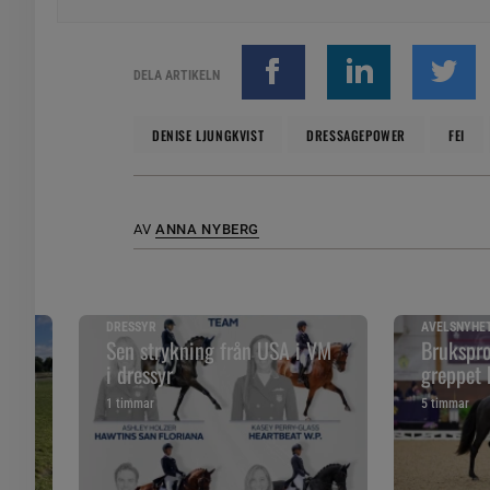
DELA ARTIKELN
DENISE LJUNGKVIST
DRESSAGEPOWER
FEI
AV
ANNA NYBERG
DRESSYR
AVELSNYHE
 år
Sen strykning från USA i VM
Brukspro
i dressyr
greppet 
1 timmar
5 timmar