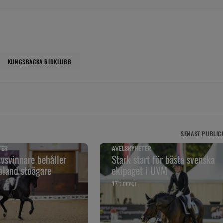
KUNGSBACKA RIDKLUBB
SENAST
PUBLIC
TER
AVELSNYHETER
vsvinnare behåller
Stark start för bästa svenska
bland stoägare
ekipaget i UVM
17 timmar