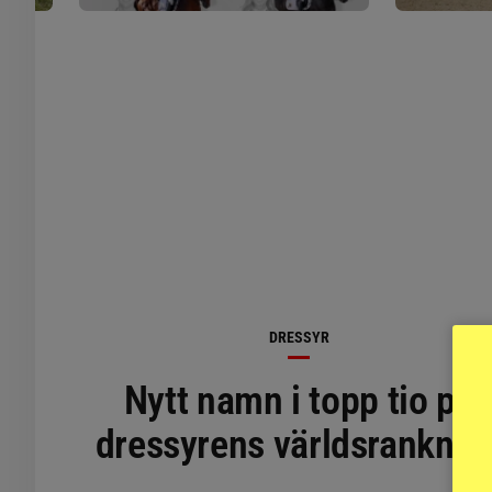
DRESSYR
Nytt namn i topp tio på
dressyrens världsranknin