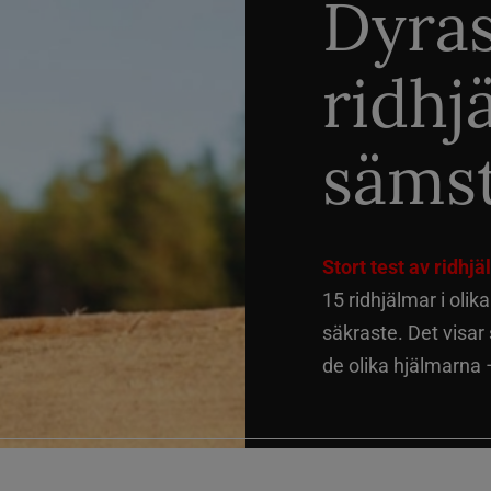
Dyra
ridhj
sämst
Stort test av ridhj
15 ridhjälmar i olik
säkraste. Det visar
de olika hjälmarna –