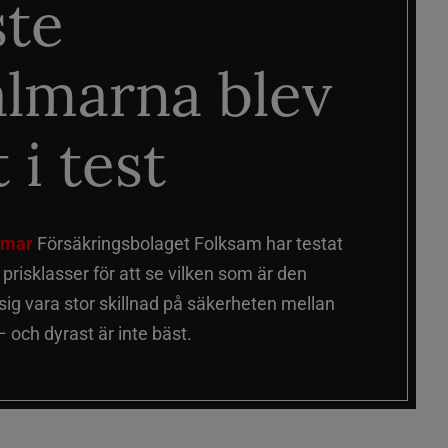
ste
älmarna blev
 i test
älmar
Försäkringsbolaget Folksam har testat
a prisklasser för att se vilken som är den
 sig vara stor skillnad på säkerheten mellan
 och dyrast är inte bäst.