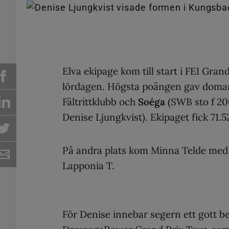
Elva ekipage kom till start i FEI Gra
lördagen. Högsta poängen gav domar
Fältrittklubb och
Soéga
(SWB sto f 20
Denise Ljungkvist). Ekipaget fick 71.5
På andra plats kom Minna Telde med I
Lapponia T.
För Denise innebar segern ett gott b