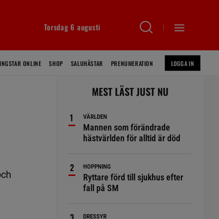
Torsdag 6 augusti
INGSTAR ONLINE
SHOP
SALUHÄSTAR
PRENUMERATION
LOGGA IN
MEST LÄST JUST NU
VÄRLDEN
Mannen som förändrade
hästvärlden för alltid är död
HOPPNING
och
Ryttare förd till sjukhus efter
fall på SM
DRESSYR